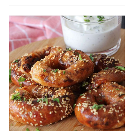
Δαχτυλίδια κόκκινου πέστο με φύλλα
ρυζιού