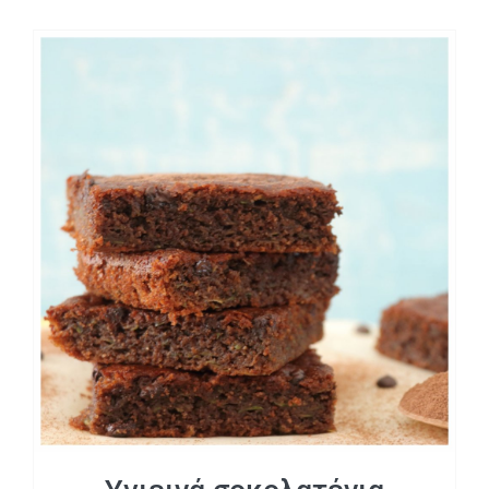
Υγιεινά σοκολατένια brownies με
κολοκύθα