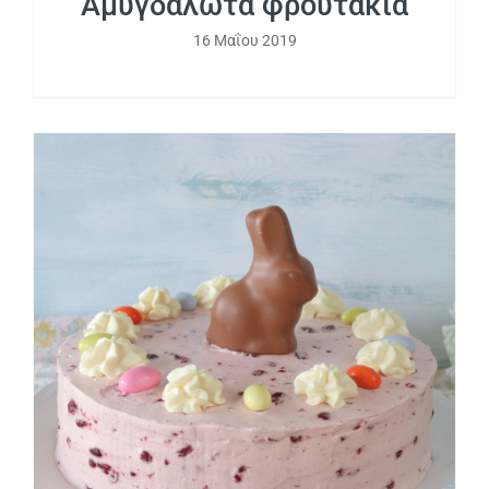
Αμυγδαλωτά φρουτάκια
16 Μαΐου 2019
Τούρτα κεράσι με λευκή σοκολάτα