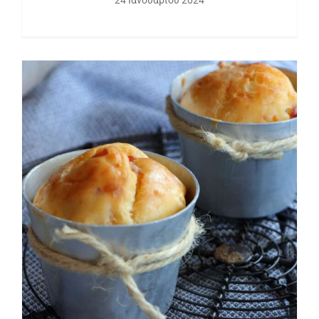
Αλμυρά muffins για πρωινό