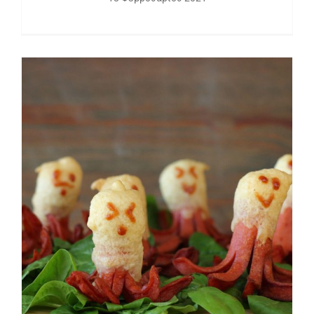
Λουκάνικα χταπόδια