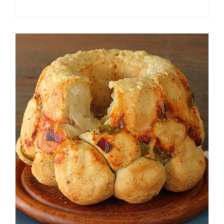
Monkey bread πίτσα