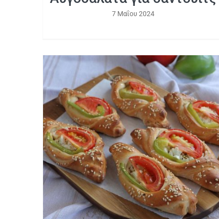
7 Μαΐου 2024
Μεσογειακά ατομικά πεϊνιρλί