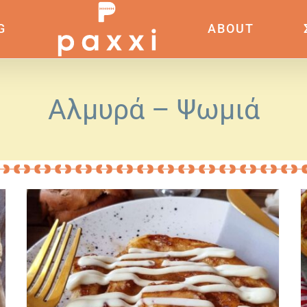
G
ABOUT
Αλμυρά – Ψωμιά