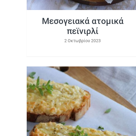
Μεσογειακά ατομικά
πεϊνιρλί
2 Οκτωβρίου 2023
Τοστ φέτας