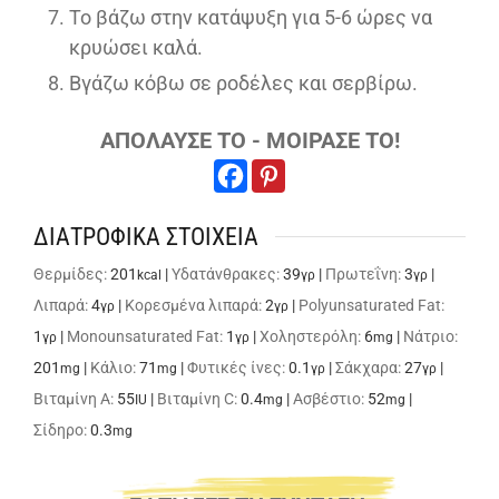
Το βάζω στην κατάψυξη για 5-6 ώρες να
κρυώσει καλά.
Βγάζω κόβω σε ροδέλες και σερβίρω.
ΑΠΟΛΑΥΣΕ ΤΟ - ΜΟΙΡΑΣΕ ΤΟ!
ΔΙΑΤΡΟΦΙΚΑ ΣΤΟΙΧΕΙΑ
Θερμίδες:
201
|
Υδατάνθρακες:
39
|
Πρωτεΐνη:
3
|
kcal
γρ
γρ
Λιπαρά:
4
|
Κορεσμένα λιπαρά:
2
|
Polyunsaturated Fat:
γρ
γρ
1
|
Monounsaturated Fat:
1
|
Χοληστερόλη:
6
|
Νάτριο:
γρ
γρ
mg
201
|
Κάλιο:
71
|
Φυτικές ίνες:
0.1
|
Σάκχαρα:
27
|
mg
mg
γρ
γρ
Βιταμίνη A:
55
|
Βιταμίνη C:
0.4
|
Ασβέστιο:
52
|
IU
mg
mg
Σίδηρο:
0.3
mg