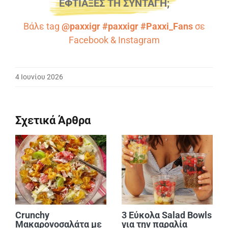
ΕΦΤΙΑΞΕΣ ΤΗ ΣΥΝΤΑΓΗ;
Βάλε tag
@paxxigr #paxxigr #Paxxi_Fans
σε
Facebook
&
Instagram
4 Ιουνίου 2026
Σχετικά Άρθρα
Crunchy
3 Εύκολα Salad Bowls
Μακαρονοσαλάτα με
για την παραλία