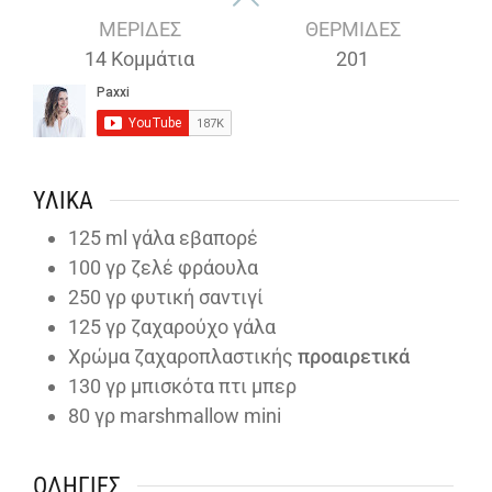
ΜΕΡΊΔΕΣ
ΘΕΡΜΊΔΕΣ
14
Κομμάτια
201
ΥΛΙΚΆ
125
ml
γάλα εβαπορέ
100
γρ ζελέ φράουλα
250
γρ φυτική σαντιγί
125
γρ ζαχαρούχο γάλα
Χρώμα ζαχαροπλαστικής
προαιρετικά
130
γρ μπισκότα πτι μπερ
80
γρ marshmallow mini
ΟΔΗΓΊΕΣ