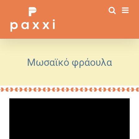
Μετάβαση
στο
περιεχόμενο
Μωσαϊκό φράουλα