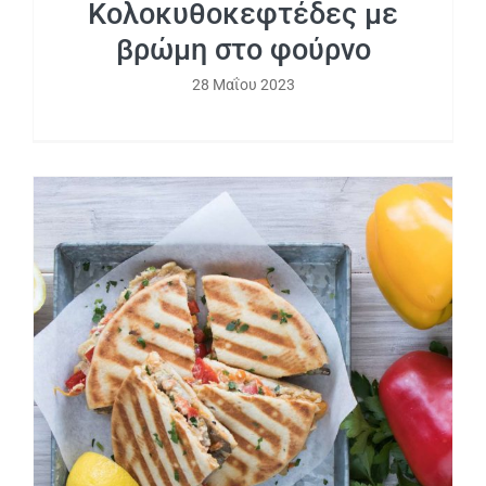
Κολοκυθοκεφτέδες με
βρώμη στο φούρνο
28 Μαΐου 2023
Νηστίσιμη σκεπαστή με λαχανικά και
σως με Μακεδονικό Ταχίνι