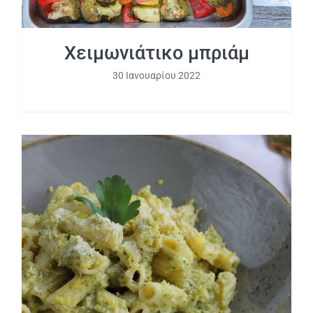
Χειμωνιάτικο μπριάμ
30 Ιανουαρίου 2022
Πένες light με κρεμώδη σάλτσα
μπρόκολο