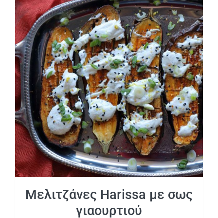
Μελιτζάνες Harissa με σως γιαουρτιού
Μελιτζάνες Harissa με σως
γιαουρτιού