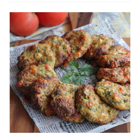
Κολοκυθοκεφτέδες με βρώμη στο
φούρνο