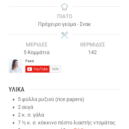
ΠΙΆΤΟ
Πρόχειρο γεύμα - Σνακ
ΜΕΡΊΔΕΣ
ΘΕΡΜΊΔΕΣ
5
Κομμάτια
142
ΥΛΙΚΆ
5
φύλλα ρυζιού (rice papers)
2
αυγά
2
κ. σ. γάλα
7 ½
κ. σ. κόκκινο πέστο λιαστής ντομάτας