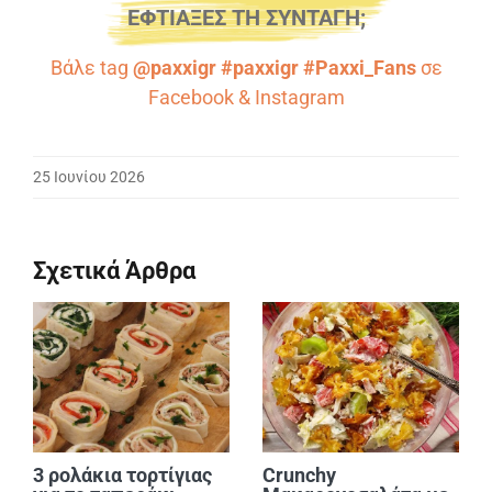
ΕΦΤΙΑΞΕΣ ΤΗ ΣΥΝΤΑΓΗ;
Βάλε tag
@paxxigr #paxxigr #Paxxi_Fans
σε
Facebook
&
Instagram
25 Ιουνίου 2026
Σχετικά Άρθρα
3 ρολάκια τορτίγιας
Crunchy