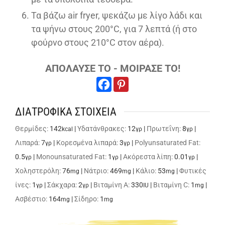
Τα βάζω air fryer, ψεκάζω με λίγο λάδι και
τα ψήνω στους 200°C, για 7 λεπτά (ή στο
φούρνο στους 210°C στον αέρα).
ΑΠΟΛΑΥΣΕ ΤΟ - ΜΟΙΡΑΣΕ ΤΟ!
ΔΙΑΤΡΟΦΙΚΑ ΣΤΟΙΧΕΙΑ
Θερμίδες:
142
|
Υδατάνθρακες:
12
|
Πρωτεΐνη:
8
|
kcal
γρ
γρ
Λιπαρά:
7
|
Κορεσμένα λιπαρά:
3
|
Polyunsaturated Fat:
γρ
γρ
0.5
|
Monounsaturated Fat:
1
|
Ακόρεστα λίπη:
0.01
|
γρ
γρ
γρ
Χοληστερόλη:
76
|
Νάτριο:
469
|
Κάλιο:
53
|
Φυτικές
mg
mg
mg
ίνες:
1
|
Σάκχαρα:
2
|
Βιταμίνη A:
330
|
Βιταμίνη C:
1
|
γρ
γρ
IU
mg
Ασβέστιο:
164
|
Σίδηρο:
1
mg
mg