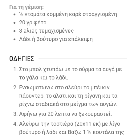
Για τη γέμιση:
½
ντομάτα κομμένη καρέ στραγγισμένη
20
γρ φέτα
3
ελιές τεμαχισμένες
Λάδι ή βούτυρο για επάλειψη
ΟΔΗΓΊΕΣ
Στο μπολ χτυπάω με το σύρμα τα αυγά με
το γάλα και το λάδι.
Ενσωματώνω στο αλεύρι το μπέικιν
πάουντερ, το αλάτι και τη ρίγανη και τα
ρίχνω σταδιακά στο μείγμα των αυγών.
Αφήνω για 20 λεπτά να ξεκουραστεί.
Αλείφω την τοστιέρα (20x11 εκ) με λίγο
βούτυρο ή λάδι και Βάζω 1 ½ κουτάλα της