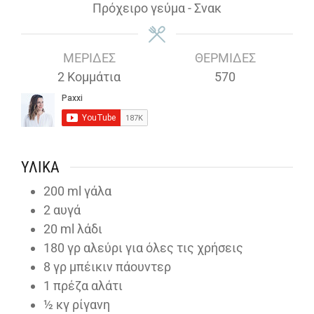
Πρόχειρο γεύμα - Σνακ
ΜΕΡΊΔΕΣ
ΘΕΡΜΊΔΕΣ
2
Κομμάτια
570
ΥΛΙΚΆ
200
ml
γάλα
2
αυγά
20
ml
λάδι
180
γρ αλεύρι για όλες τις χρήσεις
8
γρ μπέικιν πάουντερ
1
πρέζα αλάτι
½
κγ ρίγανη