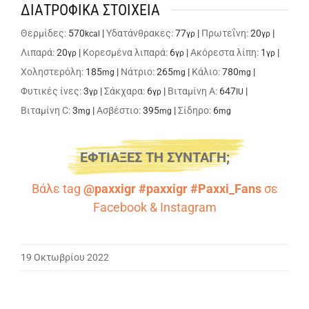
ΔΙΑΤΡΟΦΙΚΑ ΣΤΟΙΧΕΙΑ
Θερμίδες:
570
|
Υδατάνθρακες:
77
|
Πρωτεΐνη:
20
|
kcal
γρ
γρ
Λιπαρά:
20
|
Κορεσμένα λιπαρά:
6
|
Ακόρεστα λίπη:
1
|
γρ
γρ
γρ
Χοληστερόλη:
185
|
Νάτριο:
265
|
Κάλιο:
780
|
mg
mg
mg
Φυτικές ίνες:
3
|
Σάκχαρα:
6
|
Βιταμίνη A:
647
|
γρ
γρ
IU
Βιταμίνη C:
3
|
Ασβέστιο:
395
|
Σίδηρο:
6
mg
mg
mg
ΕΦΤΙΑΞΕΣ ΤΗ ΣΥΝΤΑΓΗ;
Βάλε tag
@paxxigr #paxxigr #Paxxi_Fans
σε
Facebook
&
Instagram
19 Οκτωβρίου 2022