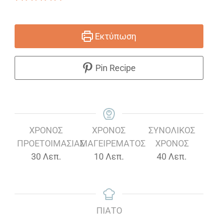
Εκτύπωση
Pin Recipe
ΧΡΌΝΟΣ
ΧΡΌΝΟΣ
ΣΥΝΟΛΙΚΌΣ
ΠΡΟΕΤΟΙΜΑΣΊΑΣ
ΜΑΓΕΙΡΈΜΑΤΟΣ
ΧΡΌΝΟΣ
Λεπτά
Λεπτά
Λεπτά
30
Λεπ.
10
Λεπ.
40
Λεπ.
ΠΙΆΤΟ