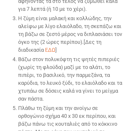
αφήνοντας τα στο τέλος να ζυμωθεί καλά
για 7 λεπτά (ή 10 με το χέρι).
Η ζύμη είναι μαλακή και κολλώδης, την
αλείφω με λίγο ελαιόλαδο, τη σκεπάζω και
τη βάζω σε ζεστό μέρος να διπλασιάσει τον
όγκο της (2 ώρες περίπου).[Δες τη
διαδικασία
ΕΔΩ
]
Βάζω στον πολυκόφτη τις ψητές πιπεριές
(χωρίς τη φλούδα) μαζί με το αλάτι, το
πιπέρι, το βασιλικό, την παρμεζάνα, τα
καρύδια, το λευκό ξύδι, το ελαιόλαδο και τα
χτυπάω σε δόσεις καλά να γίνει το μείγμα
σαν πάστα.
Πλάθω τη ζύμη και την ανοίγω σε
ορθογώνιο σχήμα 40 x 30 εκ περίπου, και
βάζω πάνω τις κουταλιές από το κόκκινο