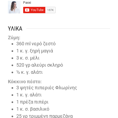
ΥΛΙΚΆ
Ζύμη:
360
ml
νερό ζεστό
1
κ. γ. ξηρή μαγιά
3
κ. σ. μέλι
520
γρ αλεύρι σκληρό
½
κ. γ. αλάτι
Κόκκινο πέστο:
3
ψητές πιπεριές Φλωρίνης
1
κ. γ. αλάτι
1
πρέζα πιπέρι
1
κ. σ. βασιλικό
25
γρ τριμμένη παρμεζάνα