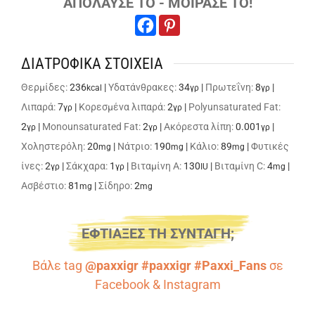
ΑΠΟΛΑΥΣΕ ΤΟ - ΜΟΙΡΑΣΕ ΤΟ!
ΔΙΑΤΡΟΦΙΚΑ ΣΤΟΙΧΕΙΑ
Θερμίδες:
236
|
Υδατάνθρακες:
34
|
Πρωτεΐνη:
8
|
kcal
γρ
γρ
Λιπαρά:
7
|
Κορεσμένα λιπαρά:
2
|
Polyunsaturated Fat:
γρ
γρ
2
|
Monounsaturated Fat:
2
|
Ακόρεστα λίπη:
0.001
|
γρ
γρ
γρ
Χοληστερόλη:
20
|
Νάτριο:
190
|
Κάλιο:
89
|
Φυτικές
mg
mg
mg
ίνες:
2
|
Σάκχαρα:
1
|
Βιταμίνη A:
130
|
Βιταμίνη C:
4
|
γρ
γρ
IU
mg
Ασβέστιο:
81
|
Σίδηρο:
2
mg
mg
ΕΦΤΙΑΞΕΣ ΤΗ ΣΥΝΤΑΓΗ;
Βάλε tag
@paxxigr #paxxigr #Paxxi_Fans
σε
Facebook
&
Instagram