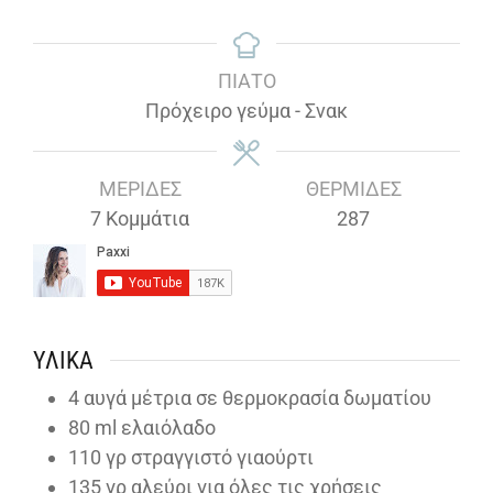
ΠΙΆΤΟ
Πρόχειρο γεύμα - Σνακ
ΜΕΡΊΔΕΣ
ΘΕΡΜΊΔΕΣ
7
Κομμάτια
287
ΥΛΙΚΆ
4
αυγά μέτρια σε θερμοκρασία δωματίου
80
ml
ελαιόλαδο
110
γρ στραγγιστό γιαούρτι
135
γρ αλεύρι για όλες τις χρήσεις