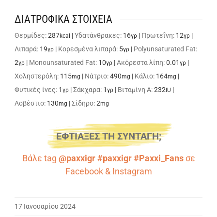
ΔΙΑΤΡΟΦΙΚΑ ΣΤΟΙΧΕΙΑ
Θερμίδες:
287
|
Υδατάνθρακες:
16
|
Πρωτεΐνη:
12
|
kcal
γρ
γρ
Λιπαρά:
19
|
Κορεσμένα λιπαρά:
5
|
Polyunsaturated Fat:
γρ
γρ
2
|
Monounsaturated Fat:
10
|
Ακόρεστα λίπη:
0.01
|
γρ
γρ
γρ
Χοληστερόλη:
115
|
Νάτριο:
490
|
Κάλιο:
164
|
mg
mg
mg
Φυτικές ίνες:
1
|
Σάκχαρα:
1
|
Βιταμίνη A:
232
|
γρ
γρ
IU
Ασβέστιο:
130
|
Σίδηρο:
2
mg
mg
ΕΦΤΙΑΞΕΣ ΤΗ ΣΥΝΤΑΓΗ;
Βάλε tag
@paxxigr #paxxigr #Paxxi_Fans
σε
Facebook
&
Instagram
17 Ιανουαρίου 2024