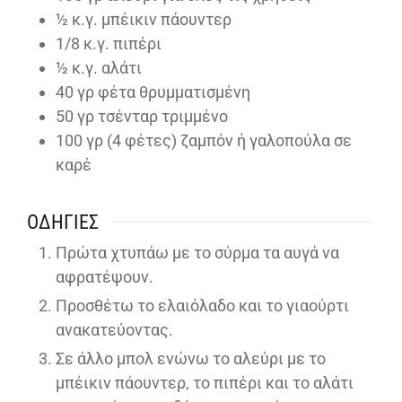
½
κ.γ. μπέικιν πάουντερ
1/8
κ.γ. πιπέρι
½
κ.γ. αλάτι
40
γρ φέτα θρυμματισμένη
50
γρ τσένταρ τριμμένο
100
γρ (4 φέτες) ζαμπόν ή γαλοπούλα σε
καρέ
ΟΔΗΓΊΕΣ
Πρώτα χτυπάω με το σύρμα τα αυγά να
αφρατέψουν.
Προσθέτω το ελαιόλαδο και το γιαούρτι
ανακατεύοντας.
Σε άλλο μπολ ενώνω το αλεύρι με το
μπέικιν πάουντερ, το πιπέρι και το αλάτι