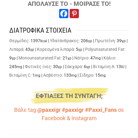
ΑΠΟΛΑΥΣΕ ΤΟ - ΜΟΙΡΑΣΕ ΤΟ!
ΔΙΑΤΡΟΦΙΚΑ ΣΤΟΙΧΕΙΑ
Θερμίδες:
1397
|
Υδατάνθρακες:
206
|
Πρωτεΐνη:
39
|
kcal
γρ
γρ
Λιπαρά:
43
|
Κορεσμένα λιπαρά:
5
|
Polyunsaturated Fat:
γρ
γρ
9
|
Monounsaturated Fat:
21
|
Νάτριο:
47
|
Κάλιο:
γρ
γρ
mg
245
|
Φυτικές ίνες:
30
|
Σάκχαρα:
6
|
Βιταμίνη A:
13
|
mg
γρ
γρ
IU
Βιταμίνη C:
1
|
Ασβέστιο:
133
|
Σίδηρο:
15
mg
mg
mg
ΕΦΤΙΑΞΕΣ ΤΗ ΣΥΝΤΑΓΗ;
Βάλε tag
@paxxigr #paxxigr #Paxxi_Fans
σε
Facebook
&
Instagram