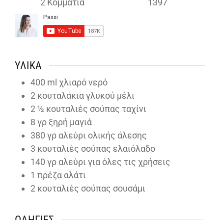
2
Κομμάτια
1397
ΥΛΙΚΆ
400
ml
χλιαρό νερό
2
κουταλάκια γλυκού μέλι
2 ½
κουταλιές σούπας ταχίνι
8
γρ ξηρή μαγιά
380
γρ αλεύρι ολικής άλεσης
3
κουταλιές σούπας ελαιόλαδο
140
γρ αλεύρι για όλες τις χρήσεις
1
πρέζα αλάτι
2
κουταλιές σούπας σουσάμι
ΟΔΗΓΊΕΣ