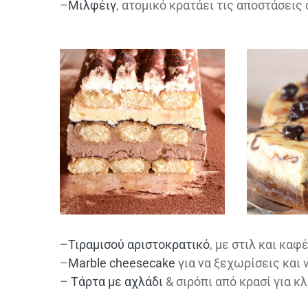
–
Μιλφέιγ
, ατομικό κρατάει τις αποστάσεις 
–
Τιραμισού αριστοκρατικό
, με στιλ και καφ
–
Marble cheesecake
για να ξεχωρίσεις και 
–
Τάρτα με αχλάδι
& σιρόπι από κρασί για κλ