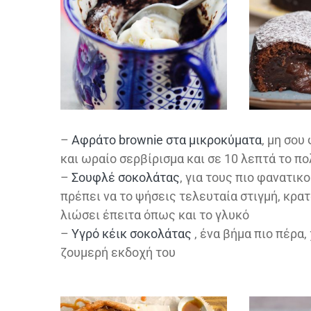
–
Αφράτο brownie στα μικροκύματα
, μη σου
και ωραίο σερβίρισμα και σε 10 λεπτά το πο
–
Σουφλέ σοκολάτας
, για τους πιο φανατικ
πρέπει να το ψήσεις τελευταία στιγμή, κρατ
λιώσει έπειτα όπως και το γλυκό
–
Υγρό κέικ σοκολάτας
, ένα βήμα πιο πέρα,
ζουμερή εκδοχή του