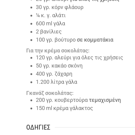
30
γρ. κόρν φλάουρ
¼
κ. γ. αλάτι
600
ml
γάλα
2
βανίλιες
100
γρ. βούτυρο
σε κομματάκια
Για την κρέμα σοκολάτας:
120
γρ. αλεύρι για όλες τις χρήσεις
50
γρ. κακάο σκόνη
400
γρ. ζάχαρη
1.200
λίτρα γάλα
Γκανάζ σοκολάτας:
200
γρ. κουβερτούρα
τεμαχισμένη
150
ml
κρέμα γάλακτος
ΟΔΗΓΊΕΣ