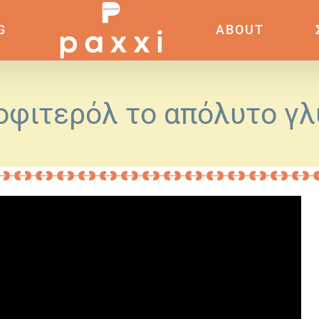
G
ABOUT
οφιτερόλ το απόλυτο γλ