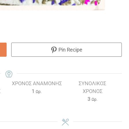
Pin Recipe
ΧΡΌΝΟΣ ΑΝΑΜΟΝΉΣ
ΣΥΝΟΛΙΚΌΣ
Ώρα
Σ
1
ΧΡΌΝΟΣ
Ωρ.
Ώρες
3
Ωρ.