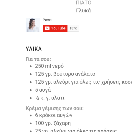
ΠΙΆΤΟ
Γλυκά
ΥΛΙΚΆ
Για τα σου:
250
ml
νερό
125
γρ. βούτυρο ανάλατο
125
γρ. αλεύρι για όλες τις χρήσεις
κοσ
5
αυγά
½
κ. γ. αλάτι
Κρέμα γέμισης των σου:
6
κρόκοι αυγών
100
γρ. ζάχαρη
25
γρ. αλεύρι
για όλες τις χρήσεις