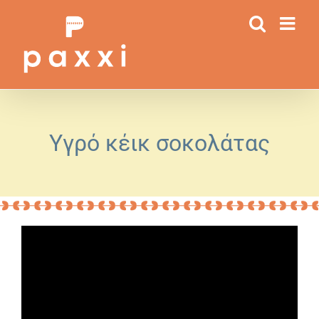
Μετάβαση
στο
περιεχόμενο
Υγρό κέικ σοκολάτας