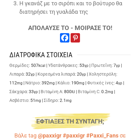
Η γκανάζ με το σιρόπι και το βούτυρο θα
διατηρήσει τη γυαλάδα της
ΑΠΟΛΑΥΣΕ ΤΟ - ΜΟΙΡΑΣΕ ΤΟ!
ΔΙΑΤΡΟΦΙΚΑ ΣΤΟΙΧΕΙΑ
Θερμίδες:
507
|
Υδατάνθρακες:
53
|
Πρωτεΐνη:
7
|
kcal
γρ
γρ
Λιπαρά:
32
|
Κορεσμένα λιπαρά:
20
|
Χοληστερόλη:
γρ
γρ
112
|
Νάτριο:
392
|
Κάλιο:
190
|
Φυτικές ίνες:
4
|
mg
mg
mg
γρ
Σάκχαρα:
33
|
Βιταμίνη A:
800
|
Βιταμίνη C:
0.2
|
γρ
IU
mg
Ασβέστιο:
51
|
Σίδηρο:
2.1
mg
mg
ΕΦΤΙΑΞΕΣ ΤΗ ΣΥΝΤΑΓΗ;
Βάλε tag
@paxxigr #paxxigr #Paxxi_Fans
σε