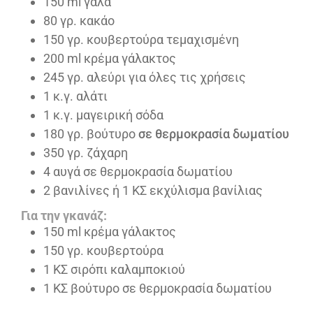
150
ml
γάλα
80
γρ. κακάο
150
γρ. κουβερτούρα τεμαχισμένη
200
ml
κρέμα γάλακτος
245
γρ. αλεύρι για όλες τις χρήσεις
1
κ.γ. αλάτι
1
κ.γ. μαγειρική σόδα
180
γρ. βούτυρο
σε θερμοκρασία δωματίου
350
γρ. ζάχαρη
4
αυγά σε θερμοκρασία δωματίου
2
βανιλίνες ή 1 ΚΣ εκχύλισμα βανίλιας
Για την γκανάζ:
150
ml
κρέμα γάλακτος
150
γρ. κουβερτούρα
1
ΚΣ σιρόπι καλαμποκιού
1
ΚΣ βούτυρο σε θερμοκρασία δωματίου