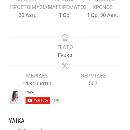
ΠΡΟΕΤΟΙΜΑΣΊΑΣ
ΜΑΓΕΙΡΈΜΑΤΟΣ
ΧΡΌΝΟΣ
Λεπτά
Ώρα
Ώρα
Λεπτά
30
Λεπ.
1
Ωρ.
1
Ωρ.
30
Λεπ.
ΠΙΆΤΟ
Γλυκά
ΜΕΡΊΔΕΣ
ΘΕΡΜΊΔΕΣ
14
Κομμάτια
507
ΥΛΙΚΆ