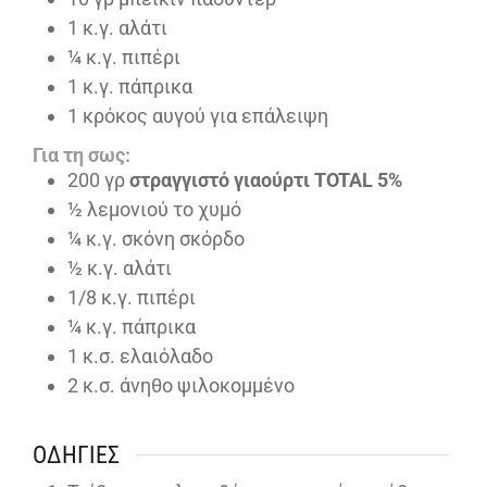
1
κ.γ. αλάτι
¼
κ.γ. πιπέρι
1
κ.γ. πάπρικα
1
κρόκος αυγού για επάλειψη
Για τη σως:
200
γρ
στραγγιστό γιαούρτι TOTAL 5%
½
λεμονιού το χυμό
¼
κ.γ. σκόνη σκόρδο
½
κ.γ. αλάτι
1/8
κ.γ. πιπέρι
¼
κ.γ. πάπρικα
1
κ.σ. ελαιόλαδο
2
κ.σ. άνηθο ψιλοκομμένο
ΟΔΗΓΊΕΣ