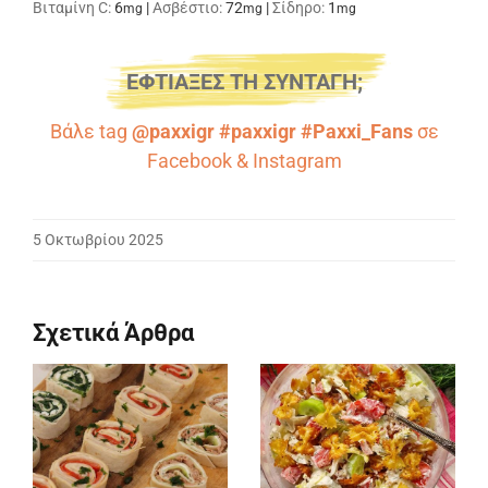
Βιταμίνη C:
6
|
Ασβέστιο:
72
|
Σίδηρο:
1
mg
mg
mg
ΕΦΤΙΑΞΕΣ ΤΗ ΣΥΝΤΑΓΗ;
Βάλε tag
@paxxigr #paxxigr #Paxxi_Fans
σε
Facebook
&
Instagram
5 Οκτωβρίου 2025
Σχετικά Άρθρα