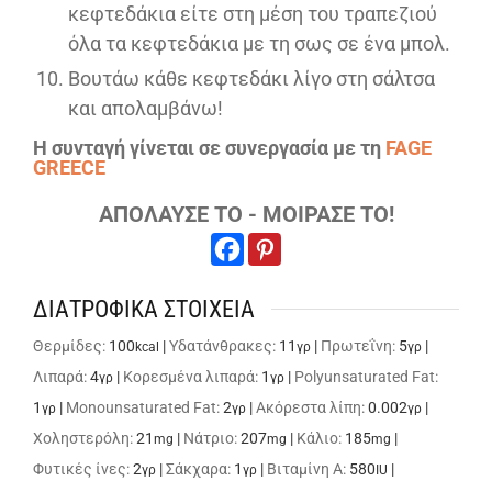
κεφτεδάκια είτε στη μέση του τραπεζιού
όλα τα κεφτεδάκια με τη σως σε ένα μπολ.
Βουτάω κάθε κεφτεδάκι λίγο στη σάλτσα
και απολαμβάνω!
Η συνταγή γίνεται σε συνεργασία με τη
FAGE
GREECE
ΑΠΟΛΑΥΣΕ ΤΟ - ΜΟΙΡΑΣΕ ΤΟ!
ΔΙΑΤΡΟΦΙΚΑ ΣΤΟΙΧΕΙΑ
Θερμίδες:
100
|
Υδατάνθρακες:
11
|
Πρωτεΐνη:
5
|
kcal
γρ
γρ
Λιπαρά:
4
|
Κορεσμένα λιπαρά:
1
|
Polyunsaturated Fat:
γρ
γρ
1
|
Monounsaturated Fat:
2
|
Ακόρεστα λίπη:
0.002
|
γρ
γρ
γρ
Χοληστερόλη:
21
|
Νάτριο:
207
|
Κάλιο:
185
|
mg
mg
mg
Φυτικές ίνες:
2
|
Σάκχαρα:
1
|
Βιταμίνη A:
580
|
γρ
γρ
IU