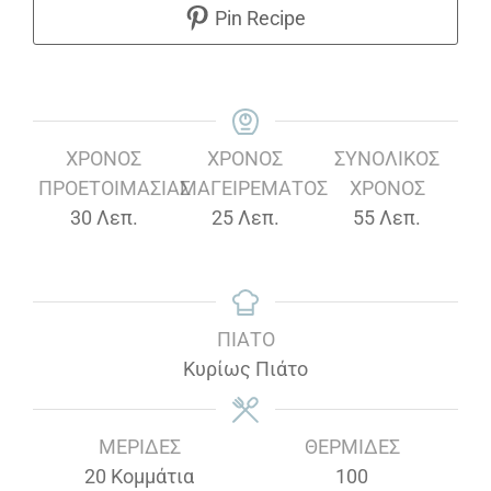
Pin Recipe
ΧΡΌΝΟΣ
ΧΡΌΝΟΣ
ΣΥΝΟΛΙΚΌΣ
ΠΡΟΕΤΟΙΜΑΣΊΑΣ
ΜΑΓΕΙΡΈΜΑΤΟΣ
ΧΡΌΝΟΣ
Λεπτά
Λεπτά
Λεπτά
30
Λεπ.
25
Λεπ.
55
Λεπ.
ΠΙΆΤΟ
Κυρίως Πιάτο
ΜΕΡΊΔΕΣ
ΘΕΡΜΊΔΕΣ
20
Κομμάτια
100