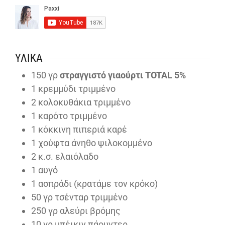
ΥΛΙΚΆ
150
γρ
στραγγιστό γιαούρτι TOTAL 5%
1
κρεμμύδι τριμμένο
2
κολοκυθάκια τριμμένο
1
καρότο τριμμένο
1
κόκκινη πιπεριά καρέ
1
χούφτα άνηθο ψιλοκομμένο
2
κ.σ. ελαιόλαδο
1
αυγό
1
ασπράδι (κρατάμε τον κρόκο)
50
γρ τσένταρ τριμμένο
250
γρ αλεύρι βρόμης
10
γρ μπέικιν πάουντερ