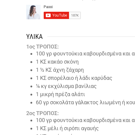
ΥΛΙΚΆ
1ος ΤΡΟΠΟΣ:
100
γρ φουντούκια καβουρδισμένα και
1
ΚΣ κακάο σκόνη
1 ½
ΚΣ άχνη ζάχαρη
1
ΚΣ σπορέλαιο ή λάδι καρύδας
¼
κγ εκχύλισμα βανίλιας
1
μικρή πρέζα αλάτι
60
γρ σοκολάτα γάλακτος λιωμένη ή κο
2ος ΤΡΟΠΟΣ:
100
γρ φουντούκια καβουρδισμένα και
1
ΚΣ μέλι ή σιρόπι αγαυής