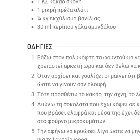
1
ΚΣ κακάο σκόνη
1
μικρή πρέζα αλάτι
¼
κγ εκχύλισμα βανίλιας
30
ml
περίπου γάλα αμυγδάλου
ΟΔΗΓΊΕΣ
Βάζω στον πολυκόφτη τα φουντούκια να
χρειαστεί αρκετή ώρα και δεν θέλω να
Όταν αρχίσει και γυαλίζει σημαίνει ότι
ώστε να γίνουν σαν αλοιφή.
Τότε προσθέτω το κακάο, την άχνη, το λά
Λιώνω τη σοκολάτα που έχω κόψει σε κο
που βράσει ελαφρά και μέσα της έχει δ
στο φούρνο μικροκυμάτων.
Την αφήνω να κρυώσει λίγο ώστε να μην
για τελευταία φορά.