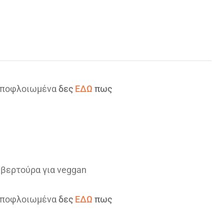
 αποφλοιωμένα
δες
ΕΔΩ
πως
υβερτούρα για veggan
 αποφλοιωμένα
δες
ΕΔΩ
πως