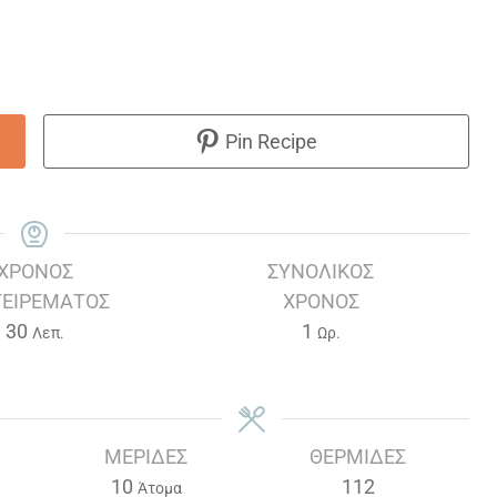
Pin Recipe
ΧΡΌΝΟΣ
ΣΥΝΟΛΙΚΌΣ
ΕΙΡΈΜΑΤΟΣ
ΧΡΌΝΟΣ
Λεπτά
Ώρα
30
1
Λεπ.
Ωρ.
ΜΕΡΊΔΕΣ
ΘΕΡΜΊΔΕΣ
10
112
Άτομα