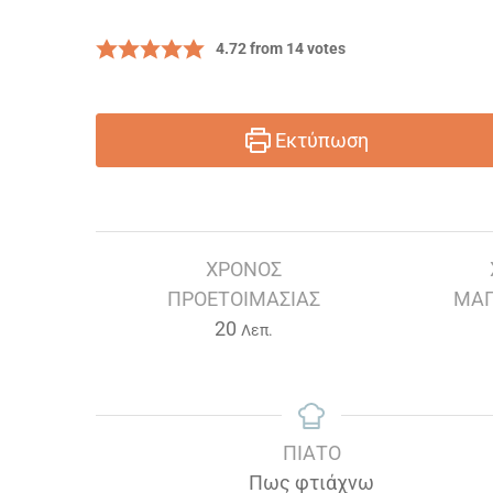
4.72
from
14
votes
Εκτύπωση
ΧΡΌΝΟΣ
ΠΡΟΕΤΟΙΜΑΣΊΑΣ
ΜΑΓ
Λεπτά
20
Λεπ.
ΠΙΆΤΟ
Πως φτιάχνω