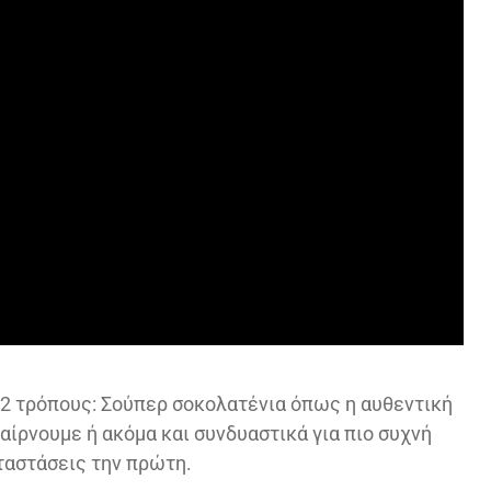
ε 2 τρόπους: Σούπερ σοκολατένια όπως η αυθεντική
παίρνουμε ή ακόμα και συνδυαστικά για πιο συχνή
ταστάσεις την πρώτη.