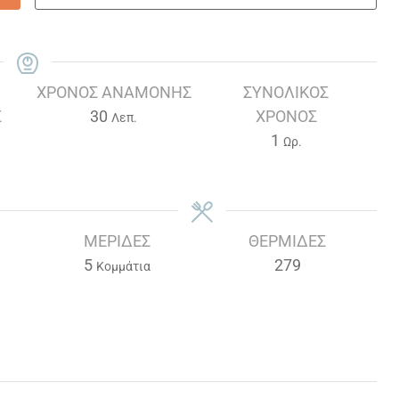
ΧΡΌΝΟΣ ΑΝΑΜΟΝΉΣ
ΣΥΝΟΛΙΚΌΣ
Λεπτά
Σ
30
ΧΡΌΝΟΣ
Λεπ.
Ώρα
1
Ωρ.
ΜΕΡΊΔΕΣ
ΘΕΡΜΊΔΕΣ
5
279
Κομμάτια