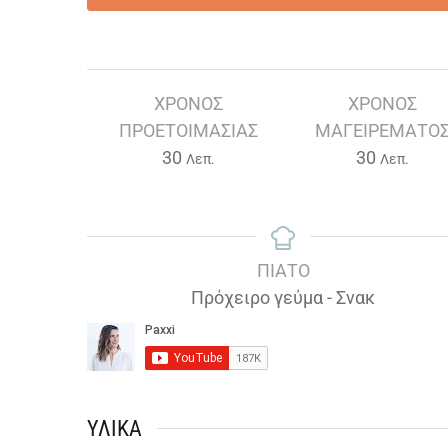
ΧΡΌΝΟΣ
ΧΡΌΝΟΣ
ΠΡΟΕΤΟΙΜΑΣΊΑΣ
ΜΑΓΕΙΡΈΜΑΤΟ
Λεπτά
Λεπτά
30
30
Λεπ.
Λεπ.
ΠΙΆΤΟ
Πρόχειρο γεύμα - Σνακ
ΥΛΙΚΆ