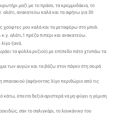
ουρωτήρι μαζί με το πράσο, τα κρεμμυδάκια, το
γ. αλάτι, ανακατεύω καλά και τα αφήνω για 30
ις χούφτες μου καλά και τα μεταφέρω στο μπολ.
κ.γ. αλάτι,1 πρέζα πιπέρι και ανακατεύω.
λίγο ξανά.
χωράει τα φύλλα ρυζιού) με επίπεδο πάτο χτυπάω τα
γμα των αυγών και τα βάζω στον πάγκο στη σειρά
η σπανακιού (αφήνοντας λίγο περιθώριο από τις
 κάτω, έπειτα δεξιά-αριστερά να μη φύγει η γέμιση
οειδώς, σαν το σαλιγκάρι, το λουκάνικο του