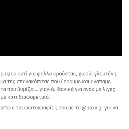
ρυζιού αντί για φύλλο κρούστας, χωρίς γλουτένη,
ιμιά της σπανακόπιτας που ξέρουμε και αγαπάμε.
α που θυμίζει… γιαγιά. Ιδανικά για σνακ με λίγες
 με κάτι διαφορετικό.
αστείς τις φωτογραφίες σου με το @paxxigr για να