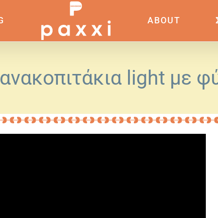
G
ABOUT
ανακοπιτάκια light με φ