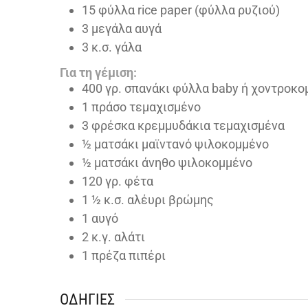
15
φύλλα rice paper (φύλλα ρυζιού)
3
μεγάλα αυγά
3
κ.σ. γάλα
Για τη γέμιση:
400
γρ. σπανάκι φύλλα baby ή χοντροκο
1
πράσο τεμαχισμένο
3
φρέσκα κρεμμυδάκια τεμαχισμένα
½
ματσάκι μαϊντανό ψιλοκομμένο
½
ματσάκι άνηθο ψιλοκομμένο
120
γρ. φέτα
1 ½
κ.σ. αλέυρι βρώμης
1
αυγό
2
κ.γ. αλάτι
1
πρέζα πιπέρι
ΟΔΗΓΊΕΣ