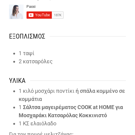
ΕΞΟΠΛΙΣΜΌΣ
1 ταψί
2 κατσαρόλες
ΥΛΙΚΆ
1
κιλό μοσχάρι ποντίκι
ή σπάλα κομμένο σε
κομμάτια
1
Σάλτσα μαγειρέματος
COOK at HOME για
Μοσχαράκι Κατσαρόλας Κοκκινιστό
1
ΚΣ ελαιόλαδο
Για τον πουρέ μελιτζάνας: