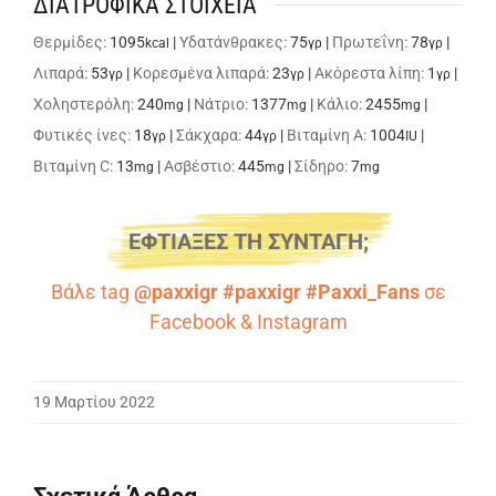
ΔΙΑΤΡΟΦΙΚΑ ΣΤΟΙΧΕΙΑ
Θερμίδες:
1095
|
Υδατάνθρακες:
75
|
Πρωτεΐνη:
78
|
kcal
γρ
γρ
Λιπαρά:
53
|
Κορεσμένα λιπαρά:
23
|
Ακόρεστα λίπη:
1
|
γρ
γρ
γρ
Χοληστερόλη:
240
|
Νάτριο:
1377
|
Κάλιο:
2455
|
mg
mg
mg
Φυτικές ίνες:
18
|
Σάκχαρα:
44
|
Βιταμίνη A:
1004
|
γρ
γρ
IU
Βιταμίνη C:
13
|
Ασβέστιο:
445
|
Σίδηρο:
7
mg
mg
mg
ΕΦΤΙΑΞΕΣ ΤΗ ΣΥΝΤΑΓΗ;
Βάλε tag
@paxxigr #paxxigr #Paxxi_Fans
σε
Facebook
&
Instagram
19 Μαρτίου 2022