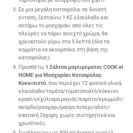
Σε μια μεγάλη κατσαρόλα, σε δυνατή
ένταση, ζεσταίνω 1 ΚΣ ελαιόλαδο και
σοτάρω το μοσχαράκι από όλες τις
πλευρές να πάρει ανοιχτό χρώμα, θα
χρειαστούν γύρω στα 5 λεπτά (όλα τα
κομμάτια να ακουμπάνε στη βάση της
κατσαρόλας).
Προσθέτω
1 Σάλτσα μαγειρέματος COOK at
HOME για Μοσχαράκι Κατσαρόλας
Κοκκινιστό
, που περιέχει 12 φυσικά υλικά,
ελαιόλαδο/τομάτα/τοματοπολτό/κόκκινο
κρασί/εκχύλισμα μαγιάς/καρότο/κρεμμύδι/
σκόρδο/μπαχάρι/μαύρο πιπέρι/αλάτι/
καστανή ζάχαρη, χωρίς συντηρητικά και
χρωστικές.
Συμπληρώνω με 500 ml βραστό νερό (2