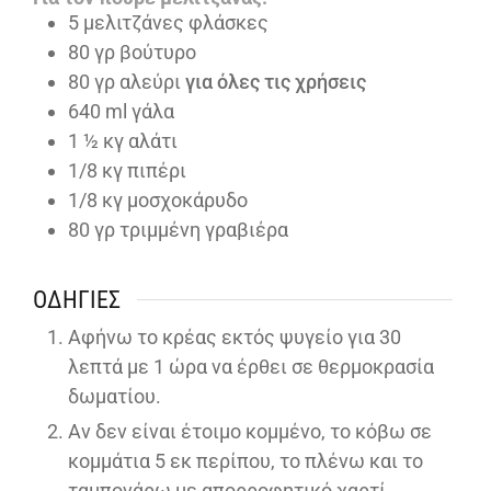
5
μελιτζάνες φλάσκες
80
γρ βούτυρο
80
γρ αλεύρι
για όλες τις χρήσεις
640
ml
γάλα
1 ½
κγ αλάτι
1/8
κγ πιπέρι
1/8
κγ μοσχοκάρυδο
80
γρ τριμμένη γραβιέρα
ΟΔΗΓΊΕΣ
Αφήνω το κρέας εκτός ψυγείο για 30
λεπτά με 1 ώρα να έρθει σε θερμοκρασία
δωματίου.
Αν δεν είναι έτοιμο κομμένο, το κόβω σε
κομμάτια 5 εκ περίπου, το πλένω και το
ταμπονάρω με απορροφητικό χαρτί.