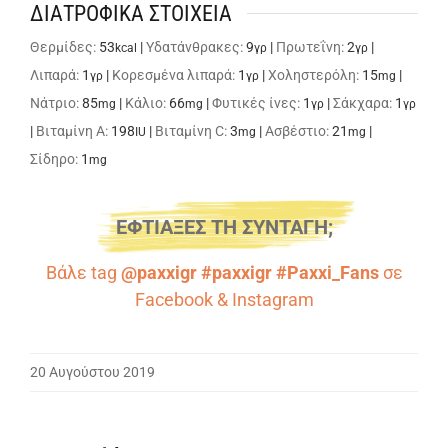
ΔΙΑΤΡΟΦΙΚΑ ΣΤΟΙΧΕΙΑ
Θερμίδες:
53
|
Υδατάνθρακες:
9
|
Πρωτεΐνη:
2
|
kcal
γρ
γρ
Λιπαρά:
1
|
Κορεσμένα λιπαρά:
1
|
Χοληστερόλη:
15
|
γρ
γρ
mg
Νάτριο:
85
|
Κάλιο:
66
|
Φυτικές ίνες:
1
|
Σάκχαρα:
1
mg
mg
γρ
γρ
|
Βιταμίνη A:
198
|
Βιταμίνη C:
3
|
Ασβέστιο:
21
|
IU
mg
mg
Σίδηρο:
1
mg
ΕΦΤΙΑΞΕΣ ΤΗ ΣΥΝΤΑΓΗ;
Βάλε tag
@paxxigr #paxxigr #Paxxi_Fans
σε
Facebook
&
Instagram
20 Αυγούστου 2019