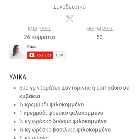
Συνοδευτικό
ΜΕΡΊΔΕΣ
ΘΕΡΜΊΔΕΣ
26
Κομμάτια
53
ΥΛΙΚΆ
500
γρ ντομάτες Σαντορίνης ή pomodoro
σε
κυβάκια
½
κρεμμύδι
ψιλοκομμένο
1
κρεμμύδι φρέσκο
ψιλοκομμένο
½
κγ φρέσκο δυόσμο
ψιλοκομμένο
½
κγ φρέσκο βασιλικό
ψιλοκομμένο
½
κγ ρίγανη