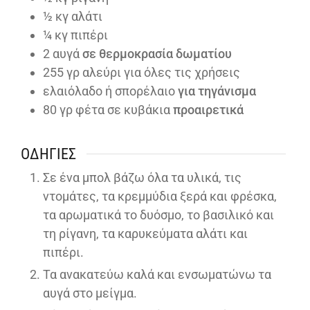
½
κγ αλάτι
¼
κγ πιπέρι
2
αυγά
σε θερμοκρασία δωματίου
255
γρ αλεύρι για όλες τις χρήσεις
ελαιόλαδο ή σπορέλαιο
για τηγάνισμα
80
γρ φέτα σε κυβάκια
προαιρετικά
ΟΔΗΓΊΕΣ
Σε ένα μπολ βάζω όλα τα υλικά, τις
ντομάτες, τα κρεμμύδια ξερά και φρέσκα,
τα αρωματικά το δυόσμο, το βασιλικό και
τη ρίγανη, τα καρυκεύματα αλάτι και
πιπέρι.
Τα ανακατεύω καλά και ενσωματώνω τα
αυγά στο μείγμα.