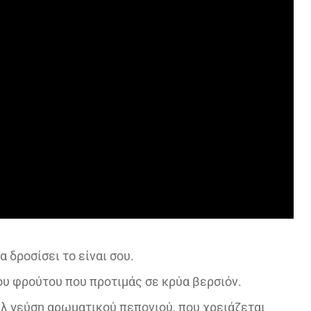
 δροσίσει το είναι σου.
ου φρούτου που προτιμάς σε κρύα βερσιόν.
ουλ γεύση αρωματικού πεπονιού, που χρειάζεται