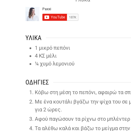
ΥΛΙΚΆ
1
μικρό πεπόνι
4
ΚΣ μέλι
¼
χυμό λεμονιού
ΟΔΗΓΊΕΣ
Κόβω στη μέση το πεπόνι, αφαιρώ τα σπ
Με ένα κουτάλι βγάζω την ψίχα του σε 
για 2 ώρες.
Αφού παγώσουν τα ρίχνω στο μπλέντερ ή 
Τα αλέθω καλά και βάζω το μείγμα στην