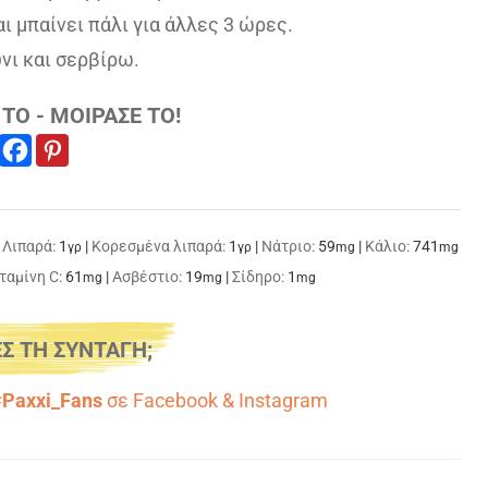
ι μπαίνει πάλι για άλλες 3 ώρες.
νι και σερβίρω.
ΤΟ - ΜΟΙΡΑΣΕ ΤΟ!
|
Λιπαρά:
1
|
Κορεσμένα λιπαρά:
1
|
Νάτριο:
59
|
Κάλιο:
741
γρ
γρ
mg
mg
ταμίνη C:
61
|
Ασβέστιο:
19
|
Σίδηρο:
1
mg
mg
mg
Σ ΤΗ ΣΥΝΤΑΓΗ;
#Paxxi_Fans
σε
Facebook
&
Instagram