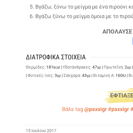
Βγάζω, ξύνω το μείγμα με ένα πιρούνι κα
Βγάζω ξύνω το μείγμα όμοια με το πιρού
ΑΠΟΛΑΥΣΕ 
ΔΙΑΤΡΟΦΙΚΑ ΣΤΟΙΧΕΙΑ
Θερμίδες:
181
|
Υδατάνθρακες:
47
|
Πρωτεΐνη:
2
kcal
γρ
γρ
|
Φυτικές ίνες:
3
|
Σάκχαρα:
43
|
Βιταμίνη A:
160
|
Βι
γρ
γρ
IU
ΕΦΤΙΑΞΕ
Βάλε tag
@paxxigr #paxxigr 
15 Ιουλίου 2017