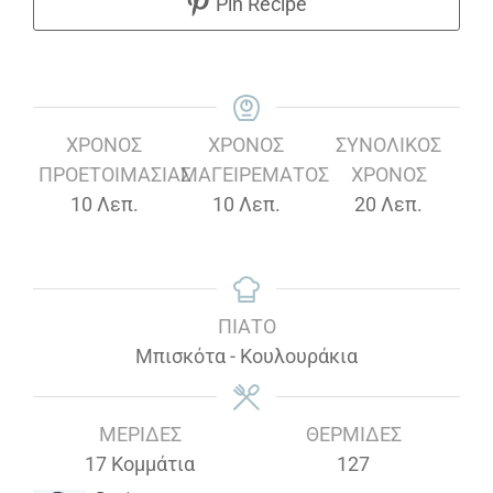
Pin Recipe
ΧΡΌΝΟΣ
ΧΡΌΝΟΣ
ΣΥΝΟΛΙΚΌΣ
ΠΡΟΕΤΟΙΜΑΣΊΑΣ
ΜΑΓΕΙΡΈΜΑΤΟΣ
ΧΡΌΝΟΣ
Λεπτά
Λεπτά
Λεπτά
10
Λεπ.
10
Λεπ.
20
Λεπ.
ΠΙΆΤΟ
Μπισκότα - Κουλουράκια
ΜΕΡΊΔΕΣ
ΘΕΡΜΊΔΕΣ
17
Κομμάτια
127