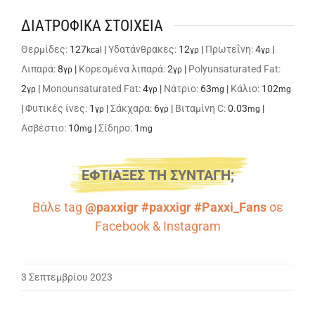
ΔΙΑΤΡΟΦΙΚΑ ΣΤΟΙΧΕΙΑ
Θερμίδες:
127
|
Υδατάνθρακες:
12
|
Πρωτεΐνη:
4
|
kcal
γρ
γρ
Λιπαρά:
8
|
Κορεσμένα λιπαρά:
2
|
Polyunsaturated Fat:
γρ
γρ
2
|
Monounsaturated Fat:
4
|
Νάτριο:
63
|
Κάλιο:
102
γρ
γρ
mg
mg
|
Φυτικές ίνες:
1
|
Σάκχαρα:
6
|
Βιταμίνη C:
0.03
|
γρ
γρ
mg
Ασβέστιο:
10
|
Σίδηρο:
1
mg
mg
ΕΦΤΙΑΞΕΣ ΤΗ ΣΥΝΤΑΓΗ;
Βάλε tag
@paxxigr #paxxigr #Paxxi_Fans
σε
Facebook
&
Instagram
3 Σεπτεμβρίου 2023