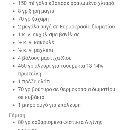
150
ml
γάλα εβαπορέ αραιωμένο χλιαρό
8
γρ ξηρή μαγιά
70
γρ ζάχαρη
2
μεγάλα αυγά σε θερμοκρασία δωματίου
1
κ. γ. εκχύλισμα βανίλιας
½
κ. γ. κακουλέ
½
κ. γ. μαχλέπι
4
βόλους μαστίχα Χίου
450
γρ αλεύρι για τσουρέκια 13-14%
πρωτεΐνη
1
πρέζα αλάτι
70
γρ βούτυρο σε θερμοκρασία δωματίου
σε κυβάκια
1
μικρό αυγό για επάλειψη
Γέμιση:
80
γρ καθαρισμένα φιστίκια Αιγίνης
ψημένα