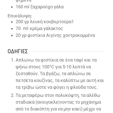
160
ml
ζαχαρούχο γάλα
Επικάλυψη:
200
γρ λευκή κουβερτούρα1
70
ml
κρέμα γάλακτος
20
γρ φιστίκια Αιγίνης χοντροκομμένα
ΟΔΗΓΊΕΣ
Απλώνω τα φιστίκια σε ένα ταψί και τα
ψήνω στους 100°C για 5-10 λεπτά να
ζεσταθούν. Τα βγάζω, τα απλώνω σε
πετσέτα κουζίνας, τα καλύπτω με αυτή και
τα τρίβω ώστε να φύγει η φλούδα τους.
Τα μεταφέρω στον πολυκόφτη, τα αλέθω
σταδιακά (ανοιγοκλείνοντας το μηχάνημα
από το διακόπτη για να μην καεί) μέχρι να