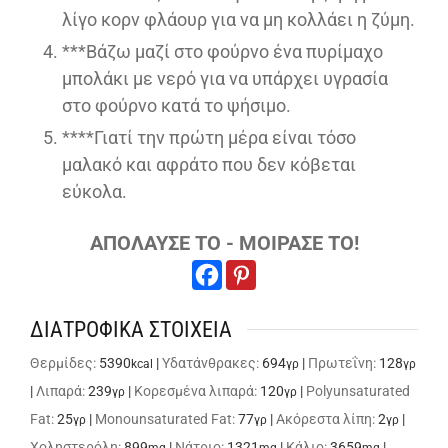
λίγο κορν φλάουρ για να μη κολλάει η ζύμη.
***Βάζω μαζί στο φούρνο ένα πυρίμαχο
μπολάκι με νερό για να υπάρχει υγρασία
στο φούρνο κατά το ψήσιμο.
****Γιατί την πρώτη μέρα είναι τόσο
μαλακό και αφράτο που δεν κόβεται
εύκολα.
ΑΠΟΛΑΥΣΕ ΤΟ - ΜΟΙΡΑΣΕ ΤΟ!
ΔΙΑΤΡΟΦΙΚΑ ΣΤΟΙΧΕΙΑ
Θερμίδες:
5390
|
Υδατάνθρακες:
694
|
Πρωτεΐνη:
128
kcal
γρ
γρ
|
Λιπαρά:
239
|
Κορεσμένα λιπαρά:
120
|
Polyunsaturated
γρ
γρ
Fat:
25
|
Monounsaturated Fat:
77
|
Ακόρεστα λίπη:
2
|
γρ
γρ
γρ
Χοληστερόλη:
899
|
Νάτριο:
1321
|
Κάλιο:
3659
|
mg
mg
mg