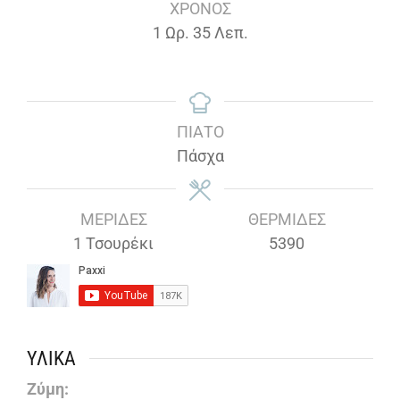
ΧΡΌΝΟΣ
Ώρα
Λεπτά
1
Ωρ.
35
Λεπ.
ΠΙΆΤΟ
Πάσχα
ΜΕΡΊΔΕΣ
ΘΕΡΜΊΔΕΣ
1
Τσουρέκι
5390
ΥΛΙΚΆ
Ζύμη: