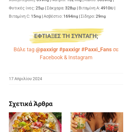
Φυτικές ίνες:
25
|
Σάκχαρα:
328
|
Βιταμίνη A:
4910
|
γρ
γρ
IU
Βιταμίνη C:
15
|
Ασβέστιο:
1694
|
Σίδηρο:
29
mg
mg
mg
ΕΦΤΙΑΞΕΣ ΤΗ ΣΥΝΤΑΓΗ;
Βάλε tag
@paxxigr #paxxigr #Paxxi_Fans
σε
Facebook
&
Instagram
17 Απριλίου 2024
Σχετικά Άρθρα