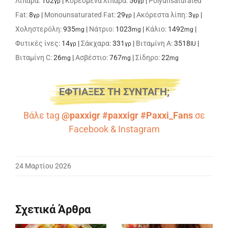
Λιπαρά:
102
|
Κορεσμένα λιπαρά:
56
|
Polyunsaturated
γρ
γρ
Fat:
8
|
Monounsaturated Fat:
29
|
Ακόρεστα λίπη:
3
|
γρ
γρ
γρ
Χοληστερόλη:
935
|
Νάτριο:
1023
|
Κάλιο:
1492
|
mg
mg
mg
Φυτικές ίνες:
14
|
Σάκχαρα:
331
|
Βιταμίνη A:
3518
|
γρ
γρ
IU
Βιταμίνη C:
26
|
Ασβέστιο:
767
|
Σίδηρο:
22
mg
mg
mg
ΕΦΤΙΑΞΕΣ ΤΗ ΣΥΝΤΑΓΗ;
Βάλε tag
@paxxigr #paxxigr #Paxxi_Fans
σε
Facebook
&
Instagram
24 Μαρτίου 2026
Σχετικά Άρθρα