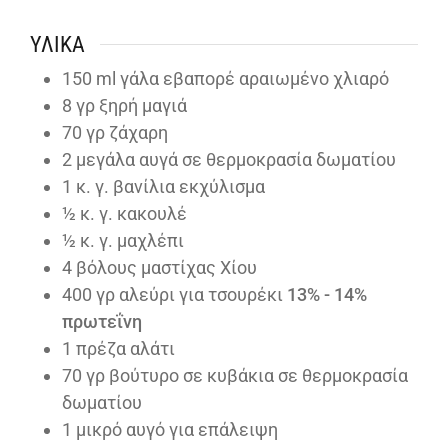
ΥΛΙΚΆ
150
ml
γάλα εβαπορέ αραιωμένο χλιαρό
8
γρ ξηρή μαγιά
70
γρ ζάχαρη
2
μεγάλα αυγά σε θερμοκρασία δωματίου
1
κ. γ. βανίλια εκχύλισμα
½
κ. γ. κακουλέ
½
κ. γ. μαχλέπι
4
βόλους μαστίχας Χίου
400
γρ αλεύρι για τσουρέκι
13% - 14%
πρωτεΐνη
1
πρέζα αλάτι
70
γρ βούτυρο σε κυβάκια σε θερμοκρασία
δωματίου
1
μικρό αυγό για επάλειψη