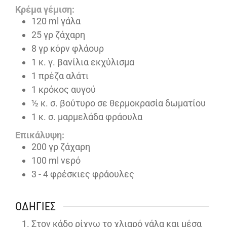
Κρέμα γέμιση:
120
ml
γάλα
25
γρ ζάχαρη
8
γρ κόρν φλάουρ
1
κ. γ. βανίλια εκχύλισμα
1
πρέζα αλάτι
1
κρόκος αυγού
½
κ. σ. βούτυρο σε θερμοκρασία δωματίου
1
κ. σ. μαρμελάδα φράουλα
Επικάλυψη:
200
γρ ζάχαρη
100
ml
νερό
3 - 4
φρέσκιες φράουλες
ΟΔΗΓΊΕΣ
Στον κάδο ρίχνω το χλιαρό γάλα και μέσα