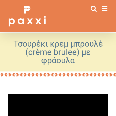
Μετάβαση
στο
περιεχόμενο
Τσουρέκι κρεμ μπρουλέ
(crème brulee) με
φράουλα