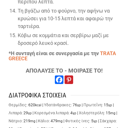
περίπου λεπτά.
Τη βγάζω από το φούρνο, την αφήνω να
κρυώσει για 10-15 λεπτά και αφαιρώ την
ταρτιέρα.
Κόβω σε κομμάτια και σερβίρω μαζί με
δροσερό λευκό κρασί.
*Η συνταγή είναι σε συνεργασία με την
TRATA
GREECE
ΑΠΟΛΑΥΣΕ ΤΟ - ΜΟΙΡΑΣΕ ΤΟ!
ΔΙΑΤΡΟΦΙΚΑ ΣΤΟΙΧΕΙΑ
Θερμίδες:
620
|
Υδατάνθρακες:
76
|
Πρωτεΐνη:
15
|
kcal
γρ
γρ
Λιπαρά:
29
|
Κορεσμένα λιπαρά:
4
|
Χοληστερόλη:
15
|
γρ
γρ
mg
Νάτριο:
219
|
Κάλιο:
479
|
Φυτικές ίνες:
5
|
Σάκχαρα:
mg
mg
γρ