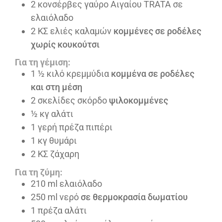
2
κονσέρβες γαύρο Αιγαίου TRATA σε
ελαιόλαδο
2
ΚΣ ελιές καλαμών
κομμένες σε ροδέλες
χωρίς κουκούτσι
Για τη γέμιση:
1 ½
κιλό κρεμμύδια
κομμένα σε ροδέλες
και στη μέση
2
σκελίδες σκόρδο
ψιλοκομμένες
½
κγ αλάτι
1
γερή πρέζα πιπέρι
1
κγ θυμάρι
2
ΚΣ ζάχαρη
Για τη ζύμη:
210
ml
ελαιόλαδο
250
ml
νερό
σε θερμοκρασία δωματίου
1
πρέζα αλάτι