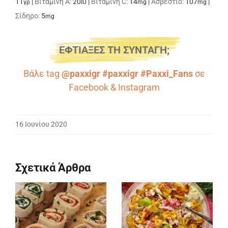
11
|
Βιταμίνη A:
20
|
Βιταμίνη C:
14
|
Ασβέστιο:
107
|
γρ
IU
mg
mg
Σίδηρο:
5
mg
ΕΦΤΙΑΞΕΣ ΤΗ ΣΥΝΤΑΓΗ;
Βάλε tag
@paxxigr #paxxigr #Paxxi_Fans
σε
Facebook
&
Instagram
16 Ιουνίου 2020
Σχετικά Άρθρα