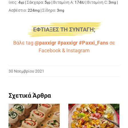
ίνες:
4
|
Σάκχαρα:
5
|
Βιταμίνη A:
174
|
Βιταμίνη C:
3
|
γρ
γρ
IU
mg
Ασβέστιο:
224
|
Σίδηρο:
3
mg
mg
ΕΦΤΙΑΞΕΣ ΤΗ ΣΥΝΤΑΓΗ;
Βάλε tag
@paxxigr #paxxigr #Paxxi_Fans
σε
Facebook
&
Instagram
30 Νοεμβρίου 2021
Σχετικά Άρθρα