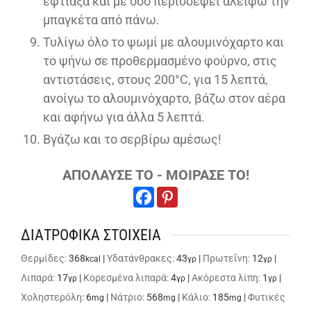
έφτιαξα και με όσο περισσέψει αλείφω την
μπαγκέτα από πάνω.
Τυλίγω όλο το ψωμί με αλουμινόχαρτο και
το ψήνω σε προθερμασμένο φούρνο, στις
αντιστάσεις, στους 200°C, για 15 λεπτά,
ανοίγω το αλουμινόχαρτο, βάζω στον αέρα
και αφήνω για άλλα 5 λεπτά.
Βγάζω και το σερβίρω αμέσως!
ΑΠΟΛΑΥΣΕ ΤΟ - ΜΟΙΡΑΣΕ ΤΟ!
ΔΙΑΤΡΟΦΙΚΑ ΣΤΟΙΧΕΙΑ
Θερμίδες:
368
|
Υδατάνθρακες:
43
|
Πρωτεΐνη:
12
|
kcal
γρ
γρ
Λιπαρά:
17
|
Κορεσμένα λιπαρά:
4
|
Ακόρεστα λίπη:
1
|
γρ
γρ
γρ
Χοληστερόλη:
6
|
Νάτριο:
568
|
Κάλιο:
185
|
Φυτικές
mg
mg
mg