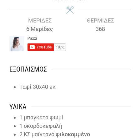
ΜΕΡΊΔΕΣ
ΘΕΡΜΊΔΕΣ
6
Μερίδες
368
ΕΞΟΠΛΙΣΜΌΣ
Ταψί 30x40 εκ
ΥΛΙΚΆ
1
μπαγκέτα ψωμί
1
σκορδοκεφαλή
2
ΚΣ μαϊντανό
ψιλοκομμένο