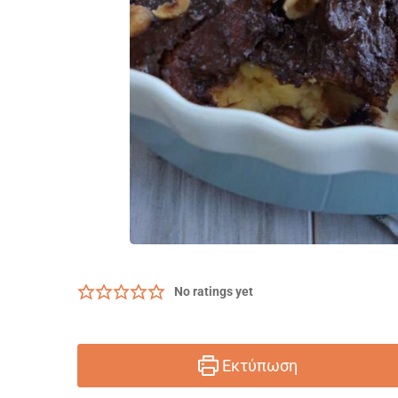
No ratings yet
Εκτύπωση