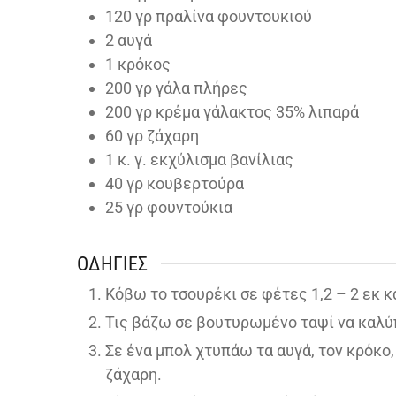
120
γρ πραλίνα φουντουκιού
2
αυγά
1
κρόκος
200
γρ γάλα πλήρες
200
γρ κρέμα γάλακτος 35% λιπαρά
60
γρ ζάχαρη
1
κ. γ. εκχύλισμα βανίλιας
40
γρ κουβερτούρα
25
γρ φουντούκια
ΟΔΗΓΊΕΣ
Κόβω το τσουρέκι σε φέτες 1,2 – 2 εκ κ
Τις βάζω σε βουτυρωμένο ταψί να καλύπ
Σε ένα μπολ χτυπάω τα αυγά, τον κρόκο, 
ζάχαρη.