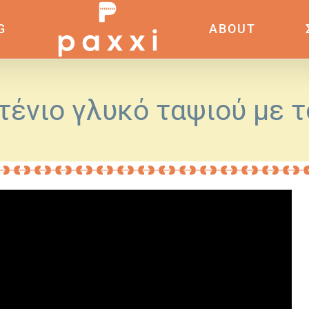
G
ABOUT
ένιο γλυκό ταψιού με 