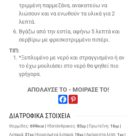
τριμμένη παρμεζάνα, ανακατεύω να
λιώσουν και να ενωθούν τα υλικά για 2
λεπτά.
Βγάζω από την εστία, αφήνω 5 λεπτά και
σερβίρω με φρεσκοτριμμένο πιπέρι.
ΤΙΠ:
*Ξεπλυμένο με νερό και στραγγισμένο ή αν
το έχω μουλιάσει στο νερό θα ψηθεί πιο
γρήγορα.
ΑΠΟΛΑΥΣΕ ΤΟ - ΜΟΙΡΑΣΕ ΤΟ!
ΔΙΑΤΡΟΦΙΚΑ ΣΤΟΙΧΕΙΑ
Θερμίδες:
699
|
Υδατάνθρακες:
83
|
Πρωτεΐνη:
16
|
kcal
γρ
γρ
Λιπαρά:
31
|
Κορεσμένα λιπαρά:
16
|
Ακόρεστα λίπη:
1
|
γρ
γρ
γρ