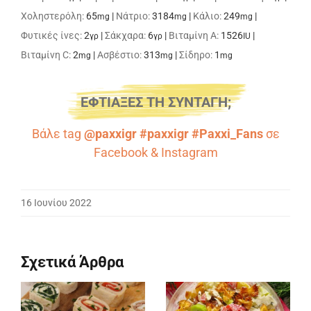
Χοληστερόλη:
65
|
Νάτριο:
3184
|
Κάλιο:
249
|
mg
mg
mg
Φυτικές ίνες:
2
|
Σάκχαρα:
6
|
Βιταμίνη A:
1526
|
γρ
γρ
IU
Βιταμίνη C:
2
|
Ασβέστιο:
313
|
Σίδηρο:
1
mg
mg
mg
ΕΦΤΙΑΞΕΣ ΤΗ ΣΥΝΤΑΓΗ;
Βάλε tag
@paxxigr #paxxigr #Paxxi_Fans
σε
Facebook
&
Instagram
16 Ιουνίου 2022
Σχετικά Άρθρα