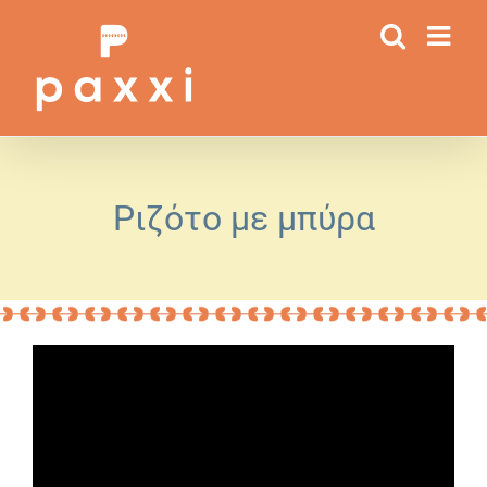
Μετάβαση
στο
περιεχόμενο
Ριζότο με μπύρα