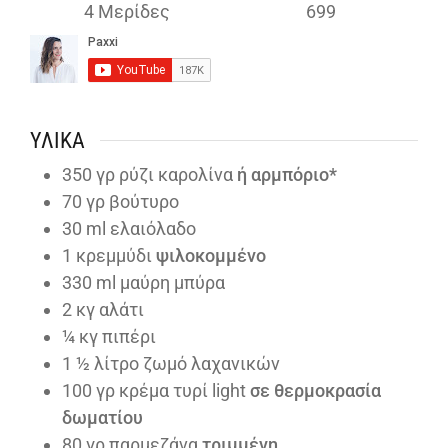
4
Μερίδες
699
ΥΛΙΚΆ
350
γρ ρύζι καρολίνα
ή αρμπόριο*
70
γρ βούτυρο
30
ml
ελαιόλαδο
1
κρεμμύδι
ψιλοκομμένο
330
ml
μαύρη μπύρα
2
κγ αλάτι
¼
κγ πιπέρι
1 ½
λίτρο ζωμό λαχανικών
100
γρ κρέμα τυρί light
σε θερμοκρασία
δωματίου
80
γρ παρμεζάνα
τριμμένη