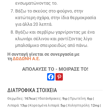
ενσωματώνοντας το.
Βάζω το σκεύος στο φούρνο, στην
κατώτερη σχάρα, στην ίδια θερμοκρασία
για άλλα 20 λεπτά.
Βγάζω και σερβίρω γαρνίροντας με ένα
κλωνάρι σέλινου και ραντίζοντας λίγο
μπαλσάμικο σπειροειδώς από πάνω.
Η συνταγή γίνεται σε συνεργασία με
τη
ΔΩΔΩΝΗ Α.Ε.
ΑΠΟΛΑΥΣΕ ΤΟ - ΜΟΙΡΑΣΕ ΤΟ!
ΔΙΑΤΡΟΦΙΚΑ ΣΤΟΙΧΕΙΑ
Θερμίδες:
167
|
Υδατάνθρακες:
9
|
Πρωτεΐνη:
6
|
kcal
γρ
γρ
Λιπαρά:
13
|
Κορεσμένα λιπαρά:
5
|
Χοληστερόλη:
12
|
γρ
γρ
mg