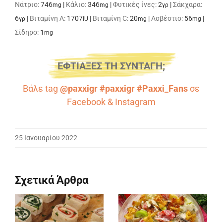
Νάτριο:
746
|
Κάλιο:
346
|
Φυτικές ίνες:
2
|
Σάκχαρα:
mg
mg
γρ
6
|
Βιταμίνη A:
1707
|
Βιταμίνη C:
20
|
Ασβέστιο:
56
|
γρ
IU
mg
mg
Σίδηρο:
1
mg
ΕΦΤΙΑΞΕΣ ΤΗ ΣΥΝΤΑΓΗ;
Βάλε tag
@paxxigr #paxxigr #Paxxi_Fans
σε
Facebook
&
Instagram
25 Ιανουαρίου 2022
Σχετικά Άρθρα