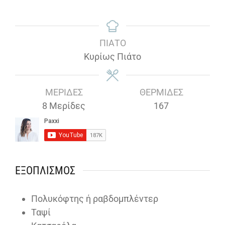
ΠΙΆΤΟ
Κυρίως Πιάτο
ΜΕΡΊΔΕΣ
ΘΕΡΜΊΔΕΣ
8
Μερίδες
167
ΕΞΟΠΛΙΣΜΌΣ
Πολυκόφτης ή ραβδομπλέντερ
Ταψί