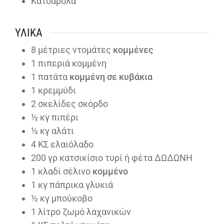
Κατσαρόλα
ΥΛΙΚΆ
8
μέτριες ντομάτες
κομμένες
1
πιπεριά κομμένη
1
πατάτα
κομμένη σε κυβάκια
1
κρεμμύδι
2
σκελίδες σκόρδο
½
κγ πιπέρι
½
κγ αλάτι
4
ΚΣ ελαιόλαδο
200
γρ κατσικίσιο τυρί ή φέτα ΔΩΔΩΝΗ
1
κλαδί σέλινο
κομμένο
1
κγ πάπρικα γλυκιά
½
κγ μπούκοβο
1
λίτρο ζωμό λαχανικών