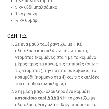
1
ΚΣ πελτέ ντομάτα
3
κγ ξύδι μπαλσάμικο
1
κγ ρίγανη
½
κγ θυμάρι
ΟΔΗΓΊΕΣ
Σε ένα βαθύ ταψί ραντίζω με 1 ΚΣ
ελαιόλαδο και απλώνω πάνω του τις
ντομάτες (κομμένες στα 4 με το κομμένο
μέρος προς τα πάνω), τις πιπεριές (όπως
τις ντομάτες), την πατάτα σε κυβάκια, το
κρεμμύδι (κομμένο στα 4) και τις σκελίδες
του σκόρδου (ολόκληρες).
Στη μέση βάζω ολόκληρο ένα κομμάτι
κατσικίσιο τυρί ΔΩΔΩΝΗ
, τα ραντίζω με
ελαιόλαδο, ¼ κγ αλάτι, ¼ κγ πιπέρι και τα