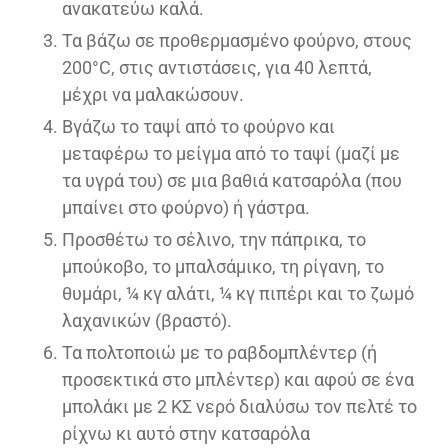
ανακατεύω καλά.
Τα βάζω σε προθερμασμένο φούρνο, στους
200°C, στις αντιστάσεις, για 40 λεπτά,
μέχρι να μαλακώσουν.
Βγάζω το ταψί από το φούρνο και
μεταφέρω το μείγμα από το ταψί (μαζί με
τα υγρά του) σε μια βαθιά κατσαρόλα (που
μπαίνει στο φούρνο) ή γάστρα.
Προσθέτω το σέλινο, την πάπρικα, το
μπούκοβο, το μπαλσάμικο, τη ρίγανη, το
θυμάρι, ¼ κγ αλάτι, ¼ κγ πιπέρι και το ζωμό
λαχανικών (βραστό).
Τα πολτοποιώ με το ραβδομπλέντερ (ή
προσεκτικά στο μπλέντερ) και αφού σε ένα
μπολάκι με 2 ΚΣ νερό διαλύσω τον πελτέ το
ρίχνω κι αυτό στην κατσαρόλα