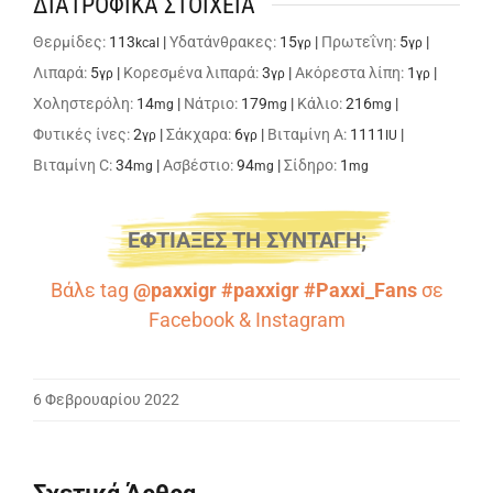
ΔΙΑΤΡΟΦΙΚΑ ΣΤΟΙΧΕΙΑ
Θερμίδες:
113
|
Υδατάνθρακες:
15
|
Πρωτεΐνη:
5
|
kcal
γρ
γρ
Λιπαρά:
5
|
Κορεσμένα λιπαρά:
3
|
Ακόρεστα λίπη:
1
|
γρ
γρ
γρ
Χοληστερόλη:
14
|
Νάτριο:
179
|
Κάλιο:
216
|
mg
mg
mg
Φυτικές ίνες:
2
|
Σάκχαρα:
6
|
Βιταμίνη A:
1111
|
γρ
γρ
IU
Βιταμίνη C:
34
|
Ασβέστιο:
94
|
Σίδηρο:
1
mg
mg
mg
ΕΦΤΙΑΞΕΣ ΤΗ ΣΥΝΤΑΓΗ;
Βάλε tag
@paxxigr #paxxigr #Paxxi_Fans
σε
Facebook
&
Instagram
6 Φεβρουαρίου 2022