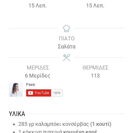
Λεπτά
Λεπτά
15
Λεπ.
15
Λεπ.
ΠΙΆΤΟ
Σαλάτα
ΜΕΡΊΔΕΣ
ΘΕΡΜΊΔΕΣ
6
Μερίδες
113
ΥΛΙΚΆ
285
γρ καλαμπόκι κονσέρβας
(1 κουτί)
1
κόκκινη πιπεριά
κομμένη καρέ