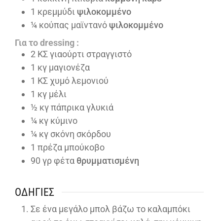
1
κρεμμύδι
ψιλοκομμένο
¼
κούπας μαϊντανό
ψιλοκομμένο
Για το dressing :
2
ΚΣ γιαούρτι στραγγιστό
1
κγ μαγιονέζα
1
ΚΣ χυμό λεμονιού
1
κγ μέλι
½
κγ πάπρικα γλυκιά
¼
κγ κύμινο
¼
κγ σκόνη σκόρδου
1
πρέζα μπούκοβο
90
γρ φέτα
θρυμματισμένη
ΟΔΗΓΊΕΣ
Σε ένα μεγάλο μπολ βάζω το καλαμπόκι