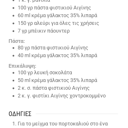
100
γρ πάστα φιστικιού Αιγίνης
60
ml
κρέμα γάλακτος 35% λιπαρά
150
γρ αλεύρι για όλες τις χρήσεις
7
γρ μπέικιν πάουντερ
Πάστα:
80
γρ πάστα φιστικιού Αιγίνης
40
ml
κρέμα γάλακτος 35% λιπαρά
Επικάλυψη:
100
γρ λευκή σοκολάτα
50
ml
κρέμα γάλακτος 35% λιπαρά
2
κ. σ. πάστα φιστικιού Αιγίνης
2
κ. γ. φιστίκι Αιγίνης χοντροκομμένο
ΟΔΗΓΊΕΣ
Για το μείγμα του πορτοκαλιού στο ένα