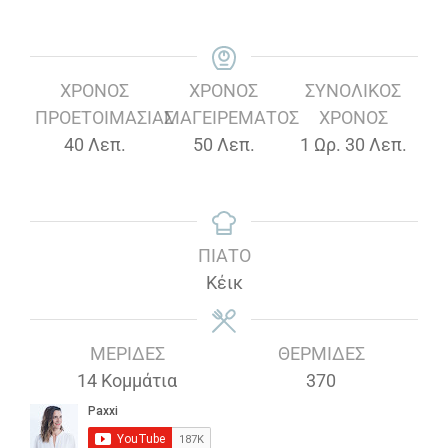
ΧΡΌΝΟΣ
ΧΡΌΝΟΣ
ΣΥΝΟΛΙΚΌΣ
ΠΡΟΕΤΟΙΜΑΣΊΑΣ
ΜΑΓΕΙΡΈΜΑΤΟΣ
ΧΡΌΝΟΣ
Λεπτά
Λεπτά
Ώρα
Λεπτά
40
Λεπ.
50
Λεπ.
1
Ωρ.
30
Λεπ.
ΠΙΆΤΟ
Κέικ
ΜΕΡΊΔΕΣ
ΘΕΡΜΊΔΕΣ
14
Κομμάτια
370