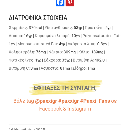
ΔΙΑΤΡΟΦΙΚΑ ΣΤΟΙΧΕΙΑ
Θερμίδες:
370
|
Υδατάνθρακες:
53
|
Πρωτεΐνη:
5
|
kcal
γρ
γρ
Λιπαρά:
16
|
Κορεσμένα λιπαρά:
10
|
Polyunsaturated Fat:
γρ
γρ
1
|
Monounsaturated Fat:
4
|
Ακόρεστα λίπη:
0.3
|
γρ
γρ
γρ
Χοληστερόλη:
76
|
Νάτριο:
309
|
Κάλιο:
189
|
mg
mg
mg
Φυτικές ίνες:
1
|
Σάκχαρα:
35
|
Βιταμίνη A:
492
|
γρ
γρ
IU
Βιταμίνη C:
3
|
Ασβέστιο:
81
|
Σίδηρο:
1
mg
mg
mg
ΕΦΤΙΑΞΕΣ ΤΗ ΣΥΝΤΑΓΗ;
Βάλε tag
@paxxigr #paxxigr #Paxxi_Fans
σε
Facebook
&
Instagram
16 Νοεμβρίου 2025