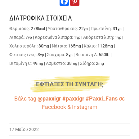
ΔΙΑΤΡΟΦΙΚΑ ΣΤΟΙΧΕΙΑ
Θερμίδες:
278
|
Υδατάνθρακες:
22
|
Πρωτεΐνη:
31
|
kcal
γρ
γρ
Λιπαρά:
7
|
Κορεσμένα λιπαρά:
1
|
Ακόρεστα λίπη:
1
|
γρ
γρ
γρ
Χοληστερόλη:
80
|
Νάτριο:
165
|
Κάλιο:
1128
|
mg
mg
mg
Φυτικές ίνες:
3
|
Σάκχαρα:
8
|
Βιταμίνη A:
650
|
γρ
γρ
IU
Βιταμίνη C:
49
|
Ασβέστιο:
38
|
Σίδηρο:
2
mg
mg
mg
ΕΦΤΙΑΞΕΣ ΤΗ ΣΥΝΤΑΓΗ;
Βάλε tag
@paxxigr #paxxigr #Paxxi_Fans
σε
Facebook
&
Instagram
17 Μαΐου 2022