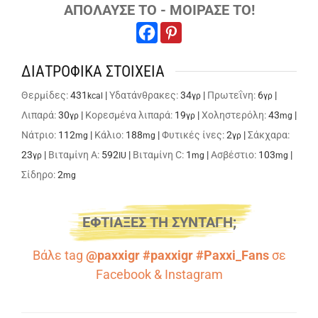
ΑΠΟΛΑΥΣΕ ΤΟ - ΜΟΙΡΑΣΕ ΤΟ!
ΔΙΑΤΡΟΦΙΚΑ ΣΤΟΙΧΕΙΑ
Θερμίδες:
431
|
Υδατάνθρακες:
34
|
Πρωτεΐνη:
6
|
kcal
γρ
γρ
Λιπαρά:
30
|
Κορεσμένα λιπαρά:
19
|
Χοληστερόλη:
43
|
γρ
γρ
mg
Νάτριο:
112
|
Κάλιο:
188
|
Φυτικές ίνες:
2
|
Σάκχαρα:
mg
mg
γρ
23
|
Βιταμίνη A:
592
|
Βιταμίνη C:
1
|
Ασβέστιο:
103
|
γρ
IU
mg
mg
Σίδηρο:
2
mg
ΕΦΤΙΑΞΕΣ ΤΗ ΣΥΝΤΑΓΗ;
Βάλε tag
@paxxigr #paxxigr #Paxxi_Fans
σε
Facebook
&
Instagram