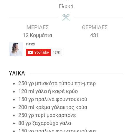
Γλυκά
ΜΕΡΊΔΕΣ
ΘΕΡΜΊΔΕΣ
12
Κομμάτια
431
ΥΛΙΚΆ
250
γρ μπισκότα τύπου πτι-μπερ
120
ml
γάλα ή καφέ κρύο
150
γρ πραλίνα φουντουκιού
200
ml
κρέμα γάλακτος κρύα
250
γρ τυρί μασκαρπόνε
80
γρ ζαχαρούχο γάλα
150
γρ πραλίνα φουντουκιού
για