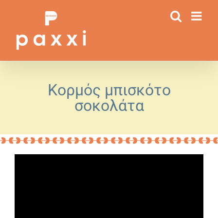
Μετάβαση
στο
περιεχόμενο
Κορμός μπισκότο
σοκολάτα