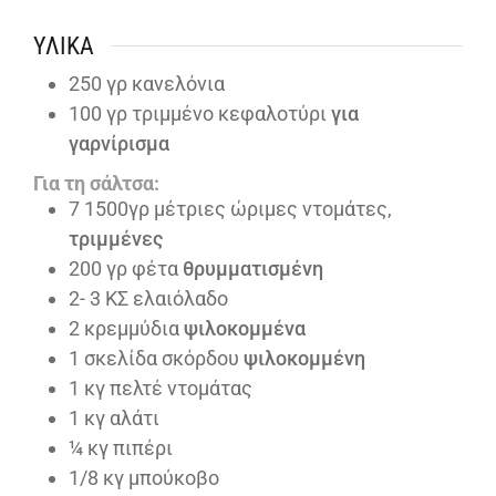
ΥΛΙΚΆ
250
γρ κανελόνια
100
γρ τριμμένο κεφαλοτύρι
για
γαρνίρισμα
Για τη σάλτσα:
7
1500γρ μέτριες ώριμες ντομάτες,
τριμμένες
200
γρ φέτα
θρυμματισμένη
2- 3
ΚΣ ελαιόλαδο
2
κρεμμύδια
ψιλοκομμένα
1
σκελίδα σκόρδου
ψιλοκομμένη
1
κγ πελτέ ντομάτας
1
κγ αλάτι
¼
κγ πιπέρι
1/8
κγ μπούκοβο