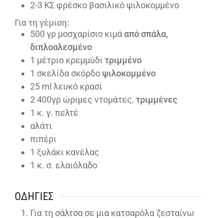
2-3
ΚΣ φρέσκο βασιλικό ψιλοκομμένο
Για τη γέμιση:
500
γρ μοσχαρίσιο κιμά
από σπάλα,
διπλοαλεσμένο
1
μέτριο κρεμμύδι
τριμμένο
1
σκελίδα σκόρδο
ψιλοκομμένο
25
ml
λευκό κρασί
2
400γρ ώριμες ντομάτες,
τριμμένες
1
κ. γ. πελτέ
αλάτι
πιπέρι
1
ξυλάκι κανέλας
1
κ. σ. ελαιόλαδο
ΟΔΗΓΊΕΣ
Για τη σάλτσα σε μια κατσαρόλα ζεσταίνω