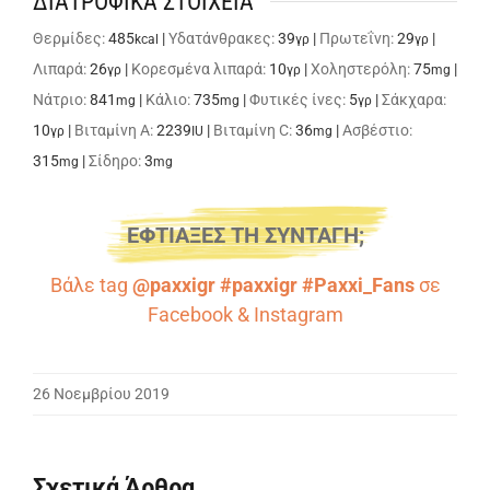
ΔΙΑΤΡΟΦΙΚΑ ΣΤΟΙΧΕΙΑ
Θερμίδες:
485
|
Υδατάνθρακες:
39
|
Πρωτεΐνη:
29
|
kcal
γρ
γρ
Λιπαρά:
26
|
Κορεσμένα λιπαρά:
10
|
Χοληστερόλη:
75
|
γρ
γρ
mg
Νάτριο:
841
|
Κάλιο:
735
|
Φυτικές ίνες:
5
|
Σάκχαρα:
mg
mg
γρ
10
|
Βιταμίνη A:
2239
|
Βιταμίνη C:
36
|
Ασβέστιο:
γρ
IU
mg
315
|
Σίδηρο:
3
mg
mg
ΕΦΤΙΑΞΕΣ ΤΗ ΣΥΝΤΑΓΗ;
Βάλε tag
@paxxigr #paxxigr #Paxxi_Fans
σε
Facebook
&
Instagram
26 Νοεμβρίου 2019
Σχετικά Άρθρα