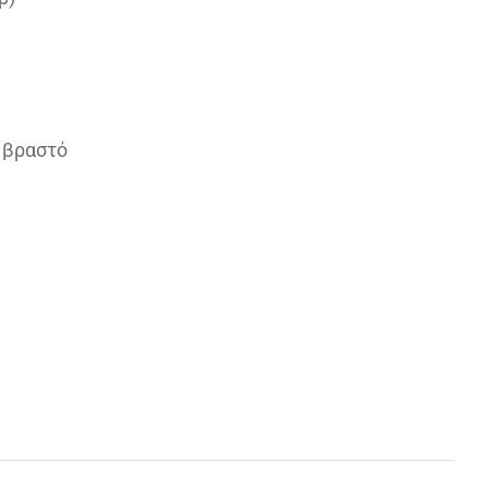
ι
 βραστό