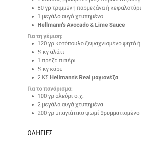
80
γρ τριμμένη παρμεζάνα ή κεφαλοτύρ
1
μεγάλο αυγό χτυπημένο
Hellmann’s Avocado & Lime Sauce
Για τη γέμιση:
120
γρ κοτόπουλο ξεψαχνισμένο ψητό ή
¼
κγ αλάτι
1
πρέζα πιπέρι
¼
κγ κάρυ
2
ΚΣ
Hellmann’s Real μαγιονέζα
Για το πανάρισμα:
100
γρ αλεύρι ο.χ.
2
μεγάλα αυγά χτυπημένα
200
γρ μπαγιάτικο ψωμί θρυμματισμένο
ΟΔΗΓΊΕΣ