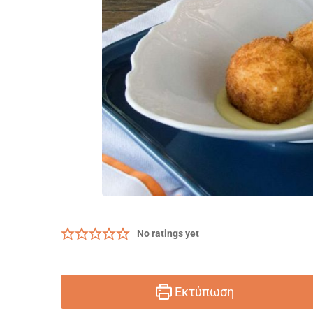
No ratings yet
Εκτύπωση