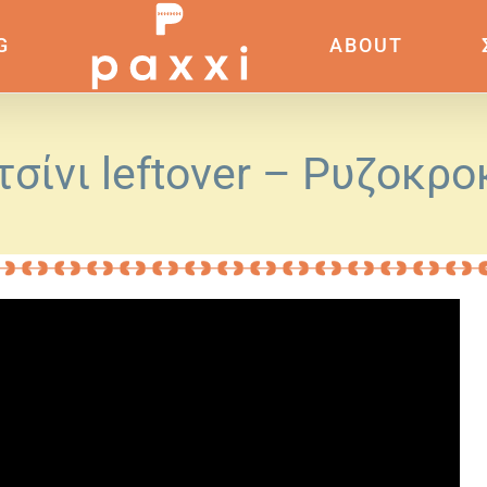
G
ABOUT
σίνι leftover – Ρυζοκρ