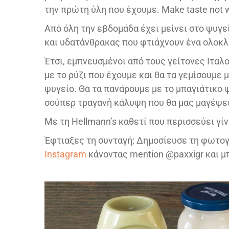
την πρώτη ύλη που έχουμε. Μake taste not 
Από όλη την εβδομάδα έχει μείνει στο ψυγε
και υδατάνθρακας που φτιάχνουν ένα ολοκ
Έτσι, εμπνευσμένοι από τους γείτονες Ιταλ
με το ρύζι που έχουμε και θα τα γεμίσουμε 
ψυγείο. Θα τα πανάρουμε με το μπαγιάτικο ψ
σούπερ τραγανή κάλυψη που θα μας μαγέψει
Με τη Hellmann’s καθετί που περισσεύει γίν
Έφτιαξες τη συνταγή; Δημοσίευσε τη φωτογ
Instagram
κάνοντας mention @paxxigr και μπ