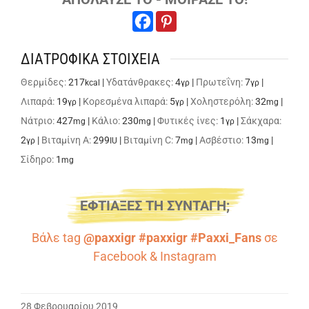
ΔΙΑΤΡΟΦΙΚΑ ΣΤΟΙΧΕΙΑ
Θερμίδες:
217
|
Υδατάνθρακες:
4
|
Πρωτεΐνη:
7
|
kcal
γρ
γρ
Λιπαρά:
19
|
Κορεσμένα λιπαρά:
5
|
Χοληστερόλη:
32
|
γρ
γρ
mg
Νάτριο:
427
|
Κάλιο:
230
|
Φυτικές ίνες:
1
|
Σάκχαρα:
mg
mg
γρ
2
|
Βιταμίνη A:
299
|
Βιταμίνη C:
7
|
Ασβέστιο:
13
|
γρ
IU
mg
mg
Σίδηρο:
1
mg
ΕΦΤΙΑΞΕΣ ΤΗ ΣΥΝΤΑΓΗ;
Βάλε tag
@paxxigr #paxxigr #Paxxi_Fans
σε
Facebook
&
Instagram
28 Φεβρουαρίου 2019