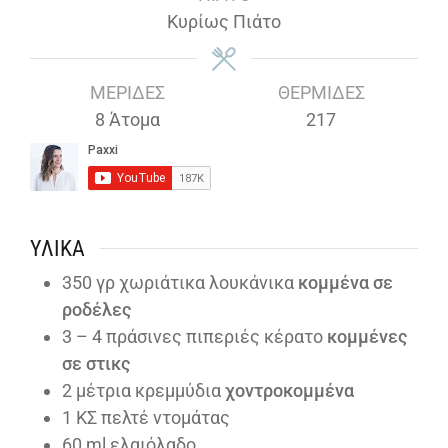
Κυρίως Πιάτο
ΜΕΡΊΔΕΣ
ΘΕΡΜΊΔΕΣ
8
Άτομα
217
ΥΛΙΚΆ
350
γρ χωριάτικα λουκάνικα
κομμένα σε
ροδέλες
3
– 4 πράσινες πιπεριές κέρατο
κομμένες
σε στικς
2
μέτρια κρεμμύδια
χοντροκομμένα
1
ΚΣ πελτέ ντομάτας
60
ml
ελαιόλαδο