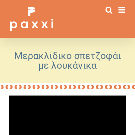
Μετάβαση
στο
περιεχόμενο
Μερακλίδικο σπετζοφάι
με λουκάνικα