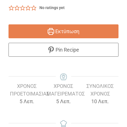
No ratings yet
Εκτύπωση
Pin Recipe
ΧΡΌΝΟΣ
ΧΡΌΝΟΣ
ΣΥΝΟΛΙΚΌΣ
ΠΡΟΕΤΟΙΜΑΣΊΑΣ
ΜΑΓΕΙΡΈΜΑΤΟΣ
ΧΡΌΝΟΣ
Λεπτά
Λεπτά
Λεπτά
5
Λεπ.
5
Λεπ.
10
Λεπ.