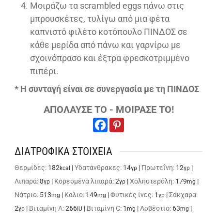
Μοιράζω τα scrambled eggs πάνω στις
μπρουσκέτες, τυλίγω από μια φέτα
καπνιστό φιλέτο κοτόπουλο ΠΙΝΔΟΣ σε
κάθε μερίδα από πάνω και γαρνίρω με
σχοινόπρασο και έξτρα φρεσκοτριμμένο
πιπέρι.
* Η συνταγή είναι σε συνεργασία με τη ΠΙΝΔΟΣ
ΑΠΟΛΑΥΣΕ ΤΟ - ΜΟΙΡΑΣΕ ΤΟ!
ΔΙΑΤΡΟΦΙΚΑ ΣΤΟΙΧΕΙΑ
Θερμίδες:
182
|
Υδατάνθρακες:
14
|
Πρωτεΐνη:
12
|
kcal
γρ
γρ
Λιπαρά:
8
|
Κορεσμένα λιπαρά:
2
|
Χοληστερόλη:
179
|
γρ
γρ
mg
Νάτριο:
513
|
Κάλιο:
149
|
Φυτικές ίνες:
1
|
Σάκχαρα:
mg
mg
γρ
2
|
Βιταμίνη A:
266
|
Βιταμίνη C:
1
|
Ασβέστιο:
63
|
γρ
IU
mg
mg