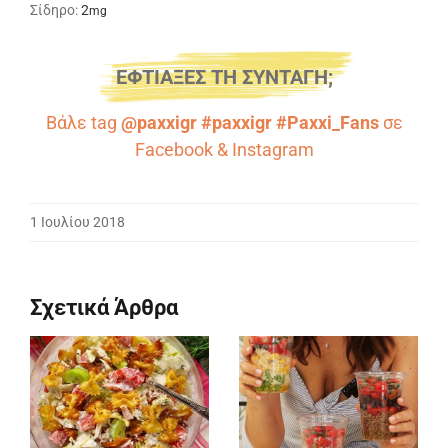
Σίδηρο:
2
mg
ΕΦΤΙΑΞΕΣ ΤΗ ΣΥΝΤΑΓΗ;
Βάλε tag
@paxxigr #paxxigr #Paxxi_Fans
σε
Facebook
&
Instagram
1 Ιουλίου 2018
Σχετικά Άρθρα