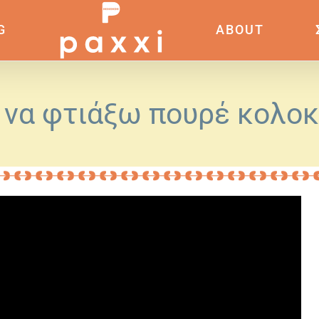
G
ABOUT
να φτιάξω πουρέ κολο