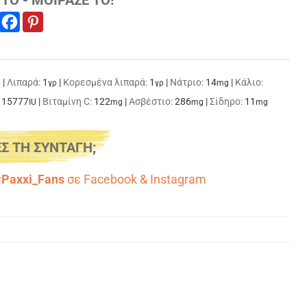
|
Λιπαρά:
1
|
Κορεσμένα λιπαρά:
1
|
Νάτριο:
14
|
Κάλιο:
ρ
γρ
γρ
mg
115777
|
Βιταμίνη C:
122
|
Ασβέστιο:
286
|
Σίδηρο:
11
IU
mg
mg
mg
Σ ΤΗ ΣΥΝΤΑΓΗ;
#Paxxi_Fans
σε
Facebook
&
Instagram