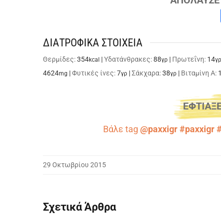
ΔΙΑΤΡΟΦΙΚΑ ΣΤΟΙΧΕΙΑ
Θερμίδες:
354
|
Υδατάνθρακες:
88
|
Πρωτεΐνη:
14
kcal
γρ
γ
4624
|
Φυτικές ίνες:
7
|
Σάκχαρα:
38
|
Βιταμίνη A:
mg
γρ
γρ
ΕΦΤΙΑΞΕ
Βάλε tag
@paxxigr #paxxigr 
29 Οκτωβρίου 2015
Σχετικά Άρθρα