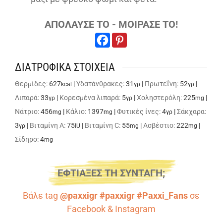
ΑΠΟΛΑΥΣΕ ΤΟ - ΜΟΙΡΑΣΕ ΤΟ!
ΔΙΑΤΡΟΦΙΚΑ ΣΤΟΙΧΕΙΑ
Θερμίδες:
627
|
Υδατάνθρακες:
31
|
Πρωτεΐνη:
52
|
kcal
γρ
γρ
Λιπαρά:
33
|
Κορεσμένα λιπαρά:
5
|
Χοληστερόλη:
225
|
γρ
γρ
mg
Νάτριο:
456
|
Κάλιο:
1397
|
Φυτικές ίνες:
4
|
Σάκχαρα:
mg
mg
γρ
3
|
Βιταμίνη A:
75
|
Βιταμίνη C:
55
|
Ασβέστιο:
222
|
γρ
IU
mg
mg
Σίδηρο:
4
mg
ΕΦΤΙΑΞΕΣ ΤΗ ΣΥΝΤΑΓΗ;
Βάλε tag
@paxxigr #paxxigr #Paxxi_Fans
σε
Facebook
&
Instagram