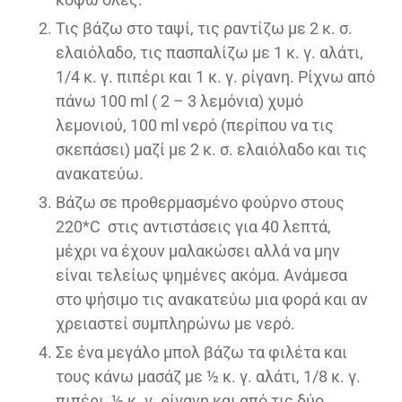
Τις βάζω στο ταψί, τις ραντίζω με 2 κ. σ.
ελαιόλαδο, τις πασπαλίζω με 1 κ. γ. αλάτι,
1/4 κ. γ. πιπέρι και 1 κ. γ. ρίγανη. Ρίχνω από
πάνω 100 ml ( 2 – 3 λεμόνια) χυμό
λεμονιού, 100 ml νερό (περίπου να τις
σκεπάσει) μαζί με 2 κ. σ. ελαιόλαδο και τις
ανακατεύω.
Βάζω σε προθερμασμένο φούρνο στους
220*C στις αντιστάσεις για 40 λεπτά,
μέχρι να έχουν μαλακώσει αλλά να μην
είναι τελείως ψημένες ακόμα. Ανάμεσα
στο ψήσιμο τις ανακατεύω μια φορά και αν
χρειαστεί συμπληρώνω με νερό.
Σε ένα μεγάλο μπολ βάζω τα φιλέτα και
τους κάνω μασάζ με ½ κ. γ. αλάτι, 1/8 κ. γ.
πιπέρι, ½ κ. γ. ρίγανη και από τις δύο