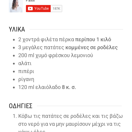
ΥΛΙΚΆ
2
χοντρά φιλέτα πέρκα
περίπου 1 κιλό
3
μεγάλες πατάτες
κομμένες σε ροδέλες
200
ml
χυμό φρέσκου λεμονιού
αλάτι
πιπέρι
ρίγανη
120
ml ελαιόλαδο
8 κ. σ.
ΟΔΗΓΊΕΣ
Κόβω τις πατάτες σε ροδέλες και τις βάζω
στο νερό για να μην μαυρίσουν μέχρι να τις
κόψω όλες.