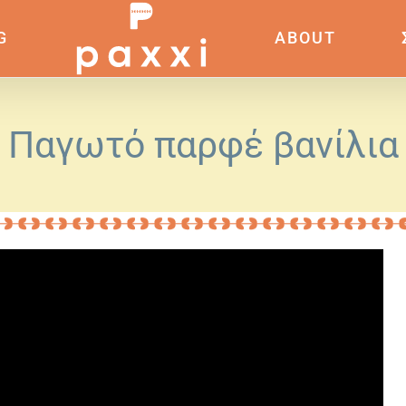
G
ABOUT
Παγωτό παρφέ βανίλια