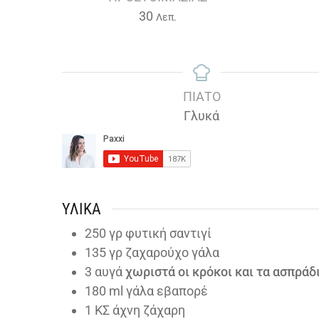
Λεπτά
30
Λεπ.
ΠΙΆΤΟ
Γλυκά
ΥΛΙΚΆ
250
γρ φυτική σαντιγί
135
γρ ζαχαρούχο γάλα
3
αυγά
χωριστά οι κρόκοι και τα ασπράδ
180
ml
γάλα εβαπορέ
1
ΚΣ άχνη ζάχαρη