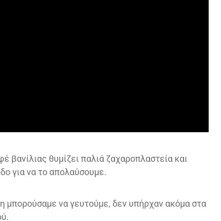
φέ βανίλιας θυμίζει παλιά ζαχαροπλαστεία και
δο για να το απολαύσουμε.
ρη μπορούσαμε να γευτούμε, δεν υπήρχαν ακόμα στα
ύ.