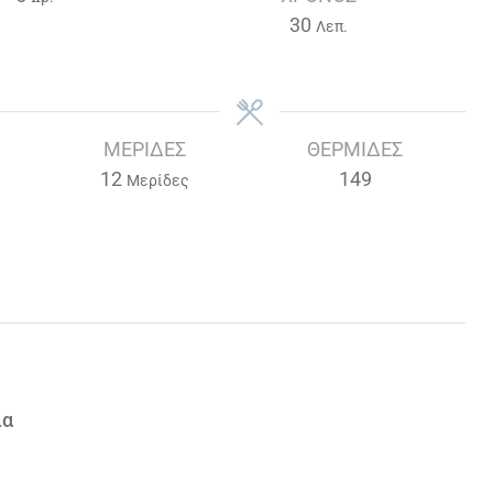
Λεπτά
30
Λεπ.
ΜΕΡΊΔΕΣ
ΘΕΡΜΊΔΕΣ
12
149
Μερίδες
ια