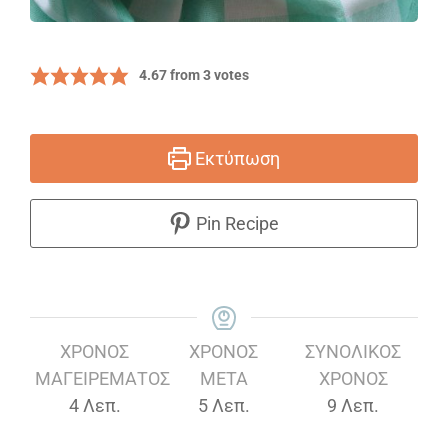
4.67
from
3
votes
Εκτύπωση
Pin Recipe
ΧΡΌΝΟΣ
ΧΡΟΝΟΣ
ΣΥΝΟΛΙΚΌΣ
ΜΑΓΕΙΡΈΜΑΤΟΣ
ΜΕΤΑ
ΧΡΌΝΟΣ
Λεπτά
Λεπτά
Λεπτά
4
Λεπ.
5
Λεπ.
9
Λεπ.