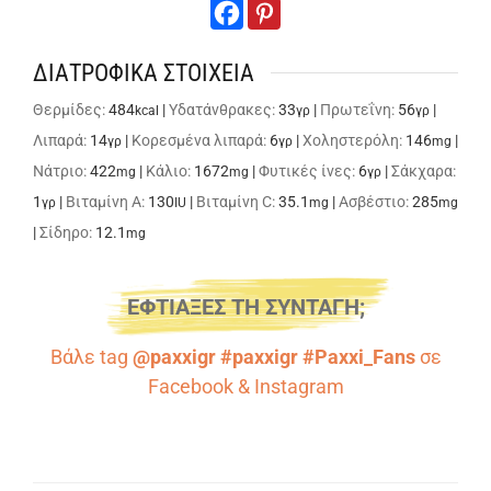
ΔΙΑΤΡΟΦΙΚΑ ΣΤΟΙΧΕΙΑ
Θερμίδες:
484
|
Υδατάνθρακες:
33
|
Πρωτεΐνη:
56
|
kcal
γρ
γρ
Λιπαρά:
14
|
Κορεσμένα λιπαρά:
6
|
Χοληστερόλη:
146
|
γρ
γρ
mg
Νάτριο:
422
|
Κάλιο:
1672
|
Φυτικές ίνες:
6
|
Σάκχαρα:
mg
mg
γρ
1
|
Βιταμίνη A:
130
|
Βιταμίνη C:
35.1
|
Ασβέστιο:
285
γρ
IU
mg
mg
|
Σίδηρο:
12.1
mg
ΕΦΤΙΑΞΕΣ ΤΗ ΣΥΝΤΑΓΗ;
Βάλε tag
@paxxigr #paxxigr #Paxxi_Fans
σε
Facebook
&
Instagram