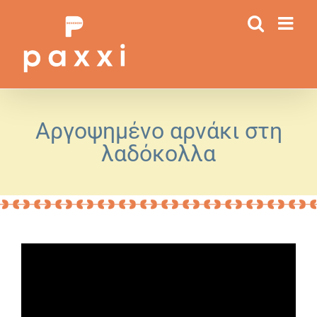
Μετάβαση
στο
περιεχόμενο
Αργοψημένο αρνάκι στη
λαδόκολλα