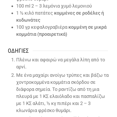
100
ml
2 – 3 λεμόνια χυμό λεμονιού
1 ½
κιλό πατάτες
κομμένες σε ροδέλες ή
κυδωνάτες
100
γρ κεφαλογραβιέρα
κομμένη σε μικρά
κομμάτια (προαιρετικά)
ΟΔΗΓΊΕΣ
Πλένω και αφαιρώ να μεγάλα λίπη από το
αρνί.
Με ένα μαχαίρι ανοίγω τρύπες και βάζω τα
χοντροκομμένα κομμάτια σκόρδου σε
διάφορα σημεία. Το ραντίζω από τη μια
πλευρά με 1 ΚΣ ελαιόλαδο και πασπαλίζω
με 1 ΚΣ αλάτι, ½ κγ πιπέρι και 2 – 3
κλωνάρια φρέσκο θυμάρι.