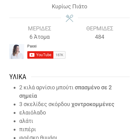
Κυρίως Πιάτο
ΜΕΡΊΔΕΣ
ΘΕΡΜΊΔΕΣ
6
Άτομα
484
ΥΛΙΚΆ
2
κιλά αρνίσιο μπούτι
σπασμένο σε 2
σημεία
3
σκελίδες σκόρδου
χοντροκομμένες
ελαιόλαδο
αλάτι
πιπέρι
φρέσκο θυμάρι