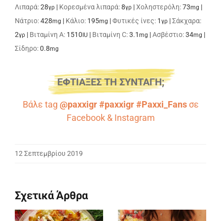
Λιπαρά:
28
|
Κορεσμένα λιπαρά:
8
|
Χοληστερόλη:
73
|
γρ
γρ
mg
Νάτριο:
428
|
Κάλιο:
195
|
Φυτικές ίνες:
1
|
Σάκχαρα:
mg
mg
γρ
2
|
Βιταμίνη A:
1510
|
Βιταμίνη C:
3.1
|
Ασβέστιο:
34
|
γρ
IU
mg
mg
Σίδηρο:
0.8
mg
ΕΦΤΙΑΞΕΣ ΤΗ ΣΥΝΤΑΓΗ;
Βάλε tag
@paxxigr #paxxigr #Paxxi_Fans
σε
Facebook
&
Instagram
12 Σεπτεμβρίου 2019
Σχετικά Άρθρα