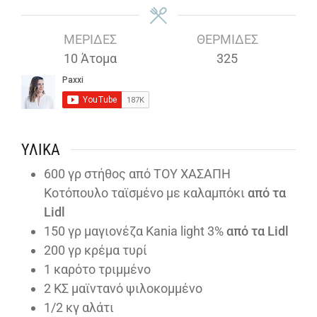
ΜΕΡΊΔΕΣ
ΘΕΡΜΊΔΕΣ
10
Άτομα
325
ΥΛΙΚΆ
600
γρ στήθος από ΤΟΥ ΧΑΣΑΠΗ
Κοτόπουλο ταϊσμένο με καλαμπόκι
από τα
Lidl
150
γρ μαγιονέζα Kania light 3%
από τα Lidl
200
γρ κρέμα τυρί
1
καρότο τριμμένο
2
ΚΣ μαϊντανό ψιλοκομμένο
1/2
κγ αλάτι