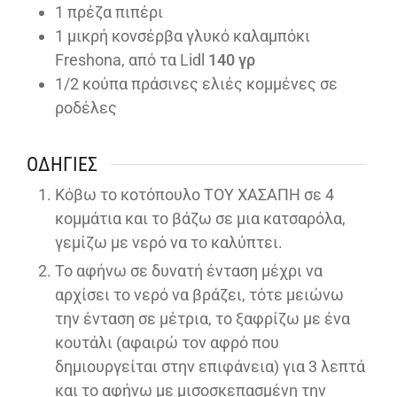
1
πρέζα πιπέρι
1
μικρή κονσέρβα γλυκό καλαμπόκι
Freshona, από τα Lidl
140 γρ
1/2
κούπα πράσινες ελιές κομμένες σε
ροδέλες
ΟΔΗΓΊΕΣ
Κόβω το κοτόπουλο ΤΟΥ ΧΑΣΑΠΗ σε 4
κομμάτια και το βάζω σε μια κατσαρόλα,
γεμίζω με νερό να το καλύπτει.
Το αφήνω σε δυνατή ένταση μέχρι να
αρχίσει το νερό να βράζει, τότε μειώνω
την ένταση σε μέτρια, το ξαφρίζω με ένα
κουτάλι (αφαιρώ τον αφρό που
δημιουργείται στην επιφάνεια) για 3 λεπτά
και το αφήνω με μισοσκεπασμένη την