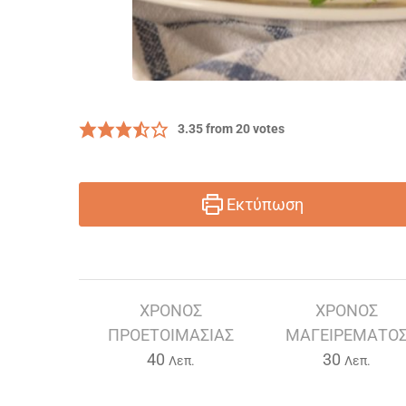
3.35
from
20
votes
Εκτύπωση
ΧΡΌΝΟΣ
ΧΡΌΝΟΣ
ΠΡΟΕΤΟΙΜΑΣΊΑΣ
ΜΑΓΕΙΡΈΜΑΤΟ
Λεπτά
Λεπτά
40
30
Λεπ.
Λεπ.