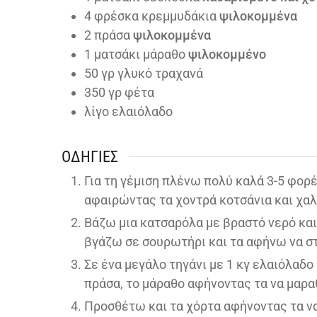
4
φρέσκα κρεμμυδάκια
ψιλοκομμένα
2
πράσα
ψιλοκομμένα
1
ματσάκι μάραθο
ψιλοκομμένο
50
γρ γλυκό τραχανά
350
γρ φέτα
λίγο ελαιόλαδο
ΟΔΗΓΊΕΣ
Για τη γέμιση πλένω πολύ καλά 3-5 φορέ
αφαιρώντας τα χοντρά κοτσάνια και χα
Βάζω μια κατσαρόλα με βραστό νερό και 
βγάζω σε σουρωτήρι και τα αφήνω να σ
Σε ένα μεγάλο τηγάνι με 1 κγ ελαιόλαδο
πράσα, το μάραθο αφήνοντας τα να μαραθ
Προσθέτω και τα χόρτα αφήνοντας τα ν