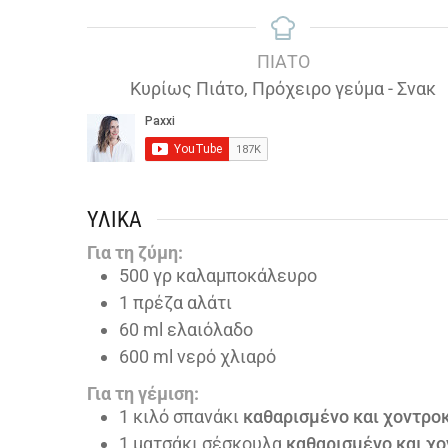
ΠΙΆΤΟ
Κυρίως Πιάτο, Πρόχειρο γεύμα - Σνακ
ΥΛΙΚΆ
Για τη ζύμη:
500
γρ καλαμποκάλευρο
1
πρέζα αλάτι
60
ml
ελαιόλαδο
600
ml
νερό χλιαρό
Για τη γέμιση:
1
κιλό σπανάκι
καθαρισμένο και χοντρο
1
ματσάκι σέσκουλα
καθαρισμένο και χ