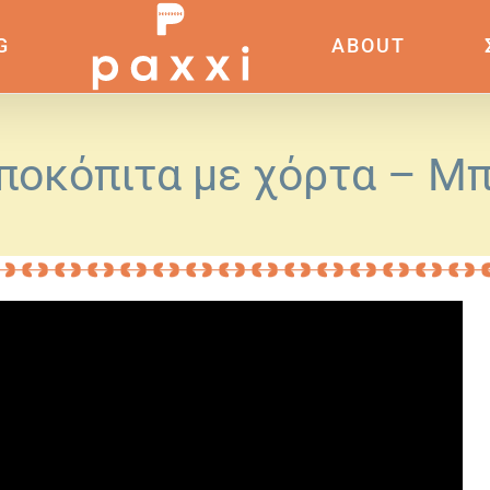
G
ABOUT
ποκόπιτα με χόρτα – Μπ