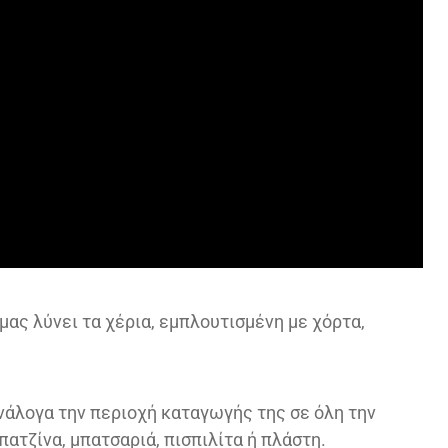
ας λύνει τα χέρια, εμπλουτισμένη με χόρτα,
νάλογα την περιοχή καταγωγής της σε όλη την
ατζίνα, μπατσαριά, πισπιλίτα ή πλάστη.