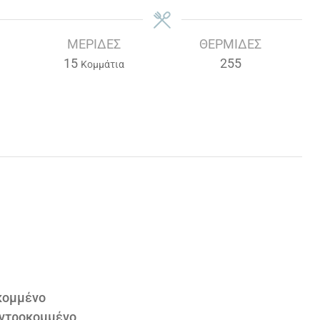
ΜΕΡΊΔΕΣ
ΘΕΡΜΊΔΕΣ
15
255
Κομμάτια
κομμένο
οντροκομμένο