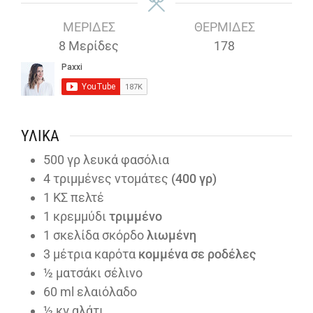
ΜΕΡΊΔΕΣ
ΘΕΡΜΊΔΕΣ
8
Μερίδες
178
ΥΛΙΚΆ
500
γρ λευκά φασόλια
4
τριμμένες ντομάτες
(400 γρ)
1
ΚΣ πελτέ
1
κρεμμύδι
τριμμένο
1
σκελίδα σκόρδο
λιωμένη
3
μέτρια καρότα
κομμένα σε ροδέλες
½
ματσάκι σέλινο
60
ml
ελαιόλαδο
½
κγ αλάτι