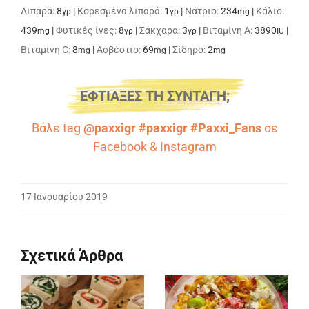
Λιπαρά:
8
|
Κορεσμένα λιπαρά:
1
|
Νάτριο:
234
|
Κάλιο:
γρ
γρ
mg
439
|
Φυτικές ίνες:
8
|
Σάκχαρα:
3
|
Βιταμίνη A:
3890
|
mg
γρ
γρ
IU
Βιταμίνη C:
8
|
Ασβέστιο:
69
|
Σίδηρο:
2
mg
mg
mg
ΕΦΤΙΑΞΕΣ ΤΗ ΣΥΝΤΑΓΗ;
Βάλε tag
@paxxigr #paxxigr #Paxxi_Fans
σε
Facebook
&
Instagram
17 Ιανουαρίου 2019
Σχετικά Άρθρα