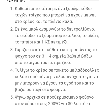
ΟΔΗΓΊΕΣ
Καθαρίζω το κότσι με ένα ξυράφι κόβω
τυχών τρίχες που μπορεί να έχουν μείνει
στο κρέας και το πλένω καλά.
Σε ένα μπολ αναμιγνύω το δεντρολίβανο,
το σκόρδο, το ξύσμα πορτοκαλιού, το αλάτι,
το πιπέρι και 1 ΚΣ πετιμέζι.
Γυρίζω το κότσι κάθετα και τρυπώντας το
ψαχνό του σε 3 – 4 σημεία βαθειά βάζω
από το μίγμα του πετιμεζιού.
Τυλίγω το κρέας σε πακέτο με λαδόκολλες
καλά κι από πάνω με αλουμινόχαρτο για να
μην μπορούν να βγουν τα υγρά του και το
βάζω σε ταψί στο φούρνο.
Ψήνω αρχικά σε προθερμασμένο φούρνο
στον αέρα στους 200*C για 30 λεπτά κι