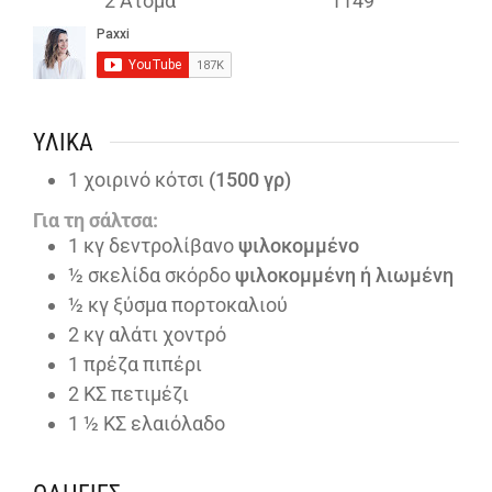
2
Άτομα
1149
ΥΛΙΚΆ
1
χοιρινό κότσι
(1500 γρ)
Για τη σάλτσα:
1
κγ δεντρολίβανο
ψιλοκομμένο
½
σκελίδα σκόρδο
ψιλοκομμένη ή λιωμένη
½
κγ ξύσμα πορτοκαλιού
2
κγ αλάτι χοντρό
1
πρέζα πιπέρι
2
ΚΣ πετιμέζι
1 ½
ΚΣ ελαιόλαδο