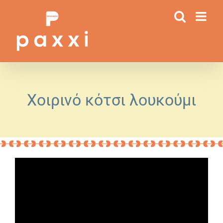
Μετάβαση
στο
περιεχόμενο
Χοιρινό κότσι λουκούμι