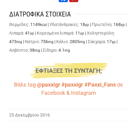
ΔΙΑΤΡΟΦΙΚΑ ΣΤΟΙΧΕΙΑ
Θερμίδες:
1149
|
Υδατάνθρακες:
18
|
Πρωτεΐνη:
168
|
kcal
γρ
γρ
Λιπαρά:
41
|
Κορεσμένα λιπαρά:
11
|
Χοληστερόλη:
γρ
γρ
473
|
Νάτριο:
756
|
Κάλιο:
2805
|
Σάκχαρα:
17
|
mg
mg
mg
γρ
Ασβέστιο:
38
|
Σίδηρο:
4.1
mg
mg
ΕΦΤΙΑΞΕΣ ΤΗ ΣΥΝΤΑΓΗ;
Βάλε tag
@paxxigr #paxxigr #Paxxi_Fans
σε
Facebook
&
Instagram
25 Δεκεμβρίου 2016