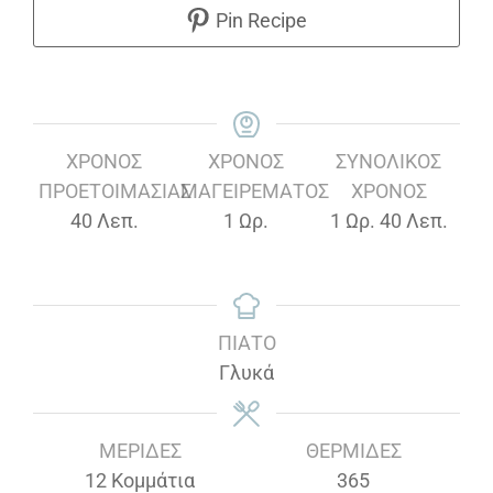
Pin Recipe
ΧΡΌΝΟΣ
ΧΡΌΝΟΣ
ΣΥΝΟΛΙΚΌΣ
ΠΡΟΕΤΟΙΜΑΣΊΑΣ
ΜΑΓΕΙΡΈΜΑΤΟΣ
ΧΡΌΝΟΣ
Λεπτά
Ώρα
Ώρα
Λεπτά
40
Λεπ.
1
Ωρ.
1
Ωρ.
40
Λεπ.
ΠΙΆΤΟ
Γλυκά
ΜΕΡΊΔΕΣ
ΘΕΡΜΊΔΕΣ
12
Κομμάτια
365