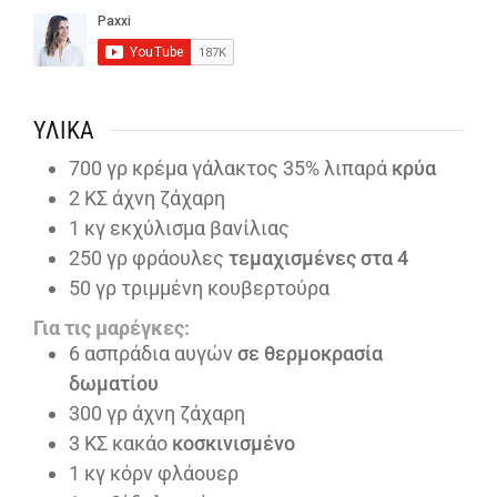
ΥΛΙΚΆ
700
γρ κρέμα γάλακτος 35% λιπαρά
κρύα
2
ΚΣ άχνη ζάχαρη
1
κγ εκχύλισμα βανίλιας
250
γρ φράουλες
τεμαχισμένες στα 4
50
γρ τριμμένη κουβερτούρα
Για τις μαρέγκες:
6
ασπράδια αυγών
σε θερμοκρασία
δωματίου
300
γρ άχνη ζάχαρη
3
ΚΣ κακάο
κοσκινισμένο
1
κγ κόρν φλάουερ