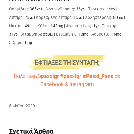
Θερμίδες:
365
|
Υδατάνθρακες:
36
|
Πρωτεΐνη:
4
|
kcal
γρ
γρ
Λιπαρά:
25
|
Κορεσμένα λιπαρά:
15
|
Χοληστερόλη:
80
|
γρ
γρ
mg
Νάτριο:
49
|
Κάλιο:
145
|
Φυτικές ίνες:
1
|
Σάκχαρα:
mg
mg
γρ
31
|
Βιταμίνη A:
858
|
Βιταμίνη C:
13
|
Ασβέστιο:
46
|
γρ
IU
mg
mg
Σίδηρο:
1
mg
ΕΦΤΙΑΞΕΣ ΤΗ ΣΥΝΤΑΓΗ;
Βάλε tag
@paxxigr #paxxigr #Paxxi_Fans
σε
Facebook
&
Instagram
5 Μαΐου 2020
Σχετικά Άρθρα