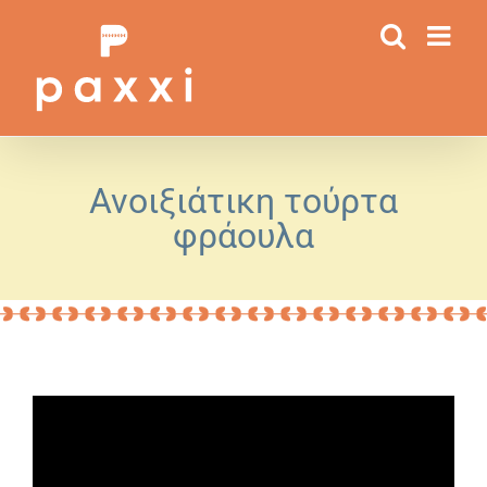
Μετάβαση
στο
περιεχόμενο
Ανοιξιάτικη τούρτα
φράουλα