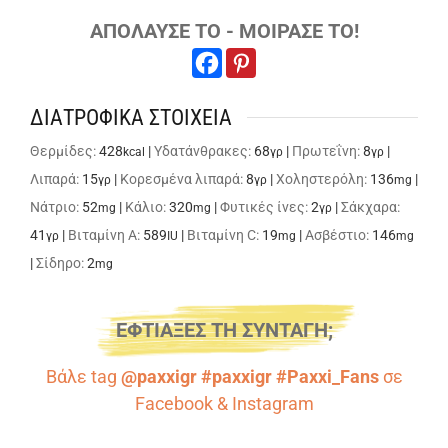
ΑΠΟΛΑΥΣΕ ΤΟ - ΜΟΙΡΑΣΕ ΤΟ!
ΔΙΑΤΡΟΦΙΚΑ ΣΤΟΙΧΕΙΑ
Θερμίδες:
428
|
Υδατάνθρακες:
68
|
Πρωτεΐνη:
8
|
kcal
γρ
γρ
Λιπαρά:
15
|
Κορεσμένα λιπαρά:
8
|
Χοληστερόλη:
136
|
γρ
γρ
mg
Νάτριο:
52
|
Κάλιο:
320
|
Φυτικές ίνες:
2
|
Σάκχαρα:
mg
mg
γρ
41
|
Βιταμίνη A:
589
|
Βιταμίνη C:
19
|
Ασβέστιο:
146
γρ
IU
mg
mg
|
Σίδηρο:
2
mg
ΕΦΤΙΑΞΕΣ ΤΗ ΣΥΝΤΑΓΗ;
Βάλε tag
@paxxigr #paxxigr #Paxxi_Fans
σε
Facebook
&
Instagram