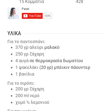
15
Κομμάτια
428
ΥΛΙΚΆ
Για το παντεσπάνι:
370
γρ αλεύρι
μαλακό
250
γρ ζάχαρη
4
αυγά
σε θερμοκρασία δωματίου
1
φακελάκι
(20 γρ) μπέικιν πάουντερ
1
βανίλια
Για το σιρόπι:
200
γρ ζάχαρη
200
ml
νερό
χυμό ½ λεμονιού