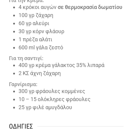
Για την κρέμα:
4
κρόκοι αυγών
σε θερμοκρασία δωματίου
100
γρ ζάχαρη
60
γρ αλεύρι
30
γρ κόρν φλάουρ
1
πρέζα αλάτι
600
ml
γάλα ζεστό
Για τη σαντιγί:
400
γρ κρέμα γάλακτος 35% λιπαρά
2
ΚΣ άχνη ζάχαρη
Γαρνίρισμα:
300
γρ φράουλες κομμένες
10
– 15 ολόκληρες φράουλες
25
γρ φιλέ αμυγδάλου
ΟΔΗΓΊΕΣ