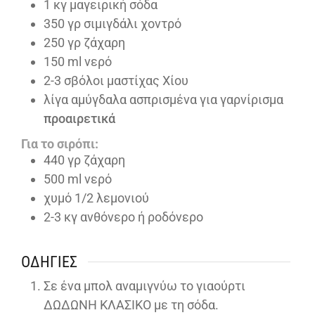
1
κγ μαγειρική σόδα
350
γρ σιμιγδάλι χοντρό
250
γρ ζάχαρη
150
ml
νερό
2-3
σβόλοι μαστίχας Χίου
λίγα αμύγδαλα ασπρισμένα για γαρνίρισμα
προαιρετικά
Για το σιρόπι:
440
γρ ζάχαρη
500
ml
νερό
χυμό 1/2 λεμονιού
2-3
κγ ανθόνερο ή ροδόνερο
ΟΔΗΓΊΕΣ
Σε ένα μπολ αναμιγνύω το γιαούρτι
ΔΩΔΩΝΗ ΚΛΑΣΙΚΟ με τη σόδα.