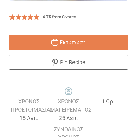
4.75
from
8
votes
Εκτύπωση
Pin Recipe
Ώρα
ΧΡΌΝΟΣ
ΧΡΌΝΟΣ
1
Ωρ.
ΠΡΟΕΤΟΙΜΑΣΊΑΣ
ΜΑΓΕΙΡΈΜΑΤΟΣ
Λεπτά
Λεπτά
15
Λεπ.
25
Λεπ.
ΣΥΝΟΛΙΚΌΣ