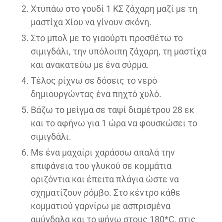
Χτυπάω στο γουδί 1 ΚΣ ζάχαρη μαζί με τη
μαστίχα Χίου να γίνουν σκόνη.
Στο μπολ με το γιαούρτι προσθέτω το
σιμιγδάλι, την υπόλοιπη ζάχαρη, τη μαστίχα
και ανακατεύω με ένα σύρμα.
Τέλος ρίχνω σε δόσεις το νερό
δημιουργώντας ένα πηχτό χυλό.
Βάζω το μείγμα σε ταψί διαμέτρου 28 εκ
και το αφήνω για 1 ώρα να φουσκώσει το
σιμιγδάλι.
Με ένα μαχαίρι χαράσσω απαλά την
επιφάνεια του γλυκού σε κομμάτια
οριζόντια και έπειτα πλάγια ώστε να
σχηματίζουν ρόμβο. Στο κέντρο κάθε
κομματιού γαρνίρω με ασπρισμένα
αμύγδαλα και το ψήνω στους 180*C, στις