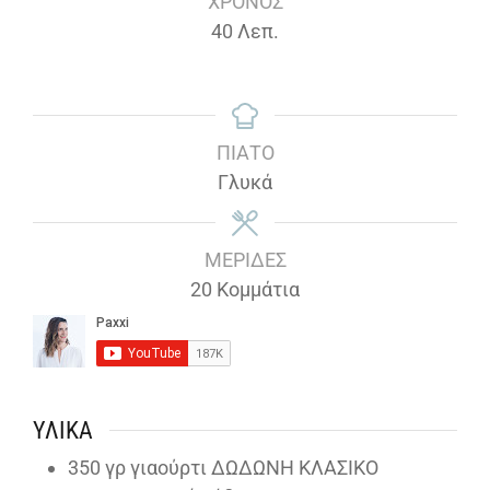
ΧΡΌΝΟΣ
Λεπτά
40
Λεπ.
ΠΙΆΤΟ
Γλυκά
ΜΕΡΊΔΕΣ
20
Κομμάτια
ΥΛΙΚΆ
350
γρ γιαούρτι ΔΩΔΩΝΗ ΚΛΑΣΙΚΟ