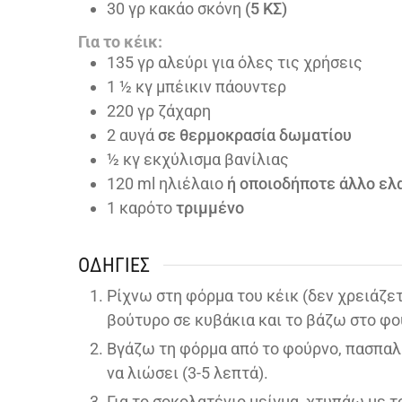
30
γρ κακάο σκόνη
(5 ΚΣ)
Για το κέικ:
135
γρ αλεύρι για όλες τις χρήσεις
1 ½
κγ μπέικιν πάουντερ
220
γρ ζάχαρη
2
αυγά
σε θερμοκρασία δωματίου
½
κγ εκχύλισμα βανίλιας
120
ml
ηλιέλαιο
ή οποιοδήποτε άλλο ελ
1
καρότο
τριμμένο
ΟΔΗΓΊΕΣ
Ρίχνω στη φόρμα του κέικ (δεν χρειάζε
βούτυρο σε κυβάκια και το βάζω στο φού
Βγάζω τη φόρμα από το φούρνο, πασπαλ
να λιώσει (3-5 λεπτά).
Για το σοκολατένιο μείγμα, χτυπάω με 