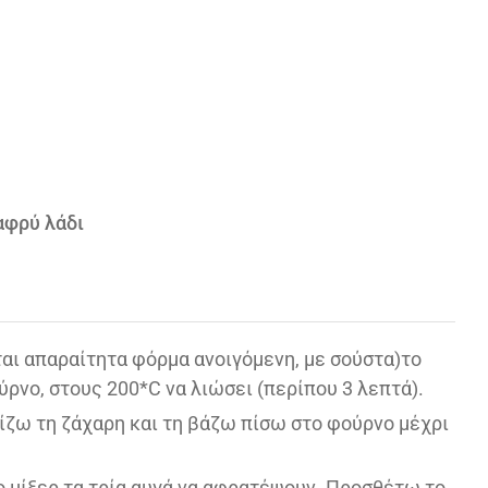
αφρύ λάδι
ται απαραίτητα φόρμα ανοιγόμενη, με σούστα)το
ρνο, στους 200*C να λιώσει (περίπου 3 λεπτά).
ίζω τη ζάχαρη και τη βάζω πίσω στο φούρνο μέχρι
το μίξερ τα τρία αυγά να αφρατέψουν. Προσθέτω το