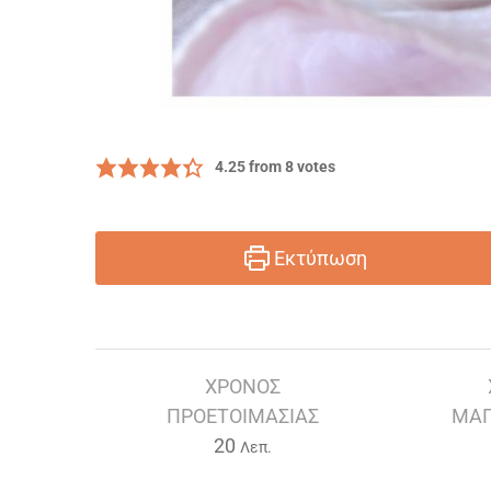
4.25
from
8
votes
Εκτύπωση
ΧΡΌΝΟΣ
ΠΡΟΕΤΟΙΜΑΣΊΑΣ
ΜΑΓ
Λεπτά
20
Λεπ.