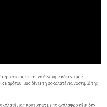
ερο στο σπίτι και να θέλουμε κάτι να μας
κ καρότου, μας δίνει τη σοκολατένια νοστιμιά της
οκολατένιας πουτίγκας με το ανάλαφρο κέικ δεν