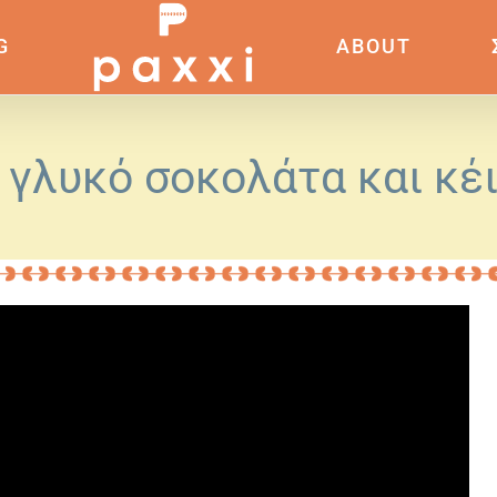
G
ABOUT
γλυκό σοκολάτα και κέ