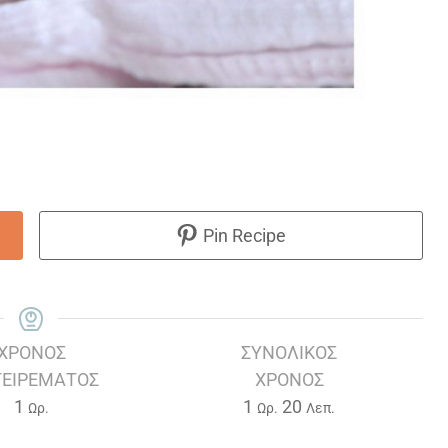
Pin Recipe
ΧΡΌΝΟΣ
ΣΥΝΟΛΙΚΌΣ
ΕΙΡΈΜΑΤΟΣ
ΧΡΌΝΟΣ
Ώρα
Ώρα
Λεπτά
1
1
20
Ωρ.
Ωρ.
Λεπ.