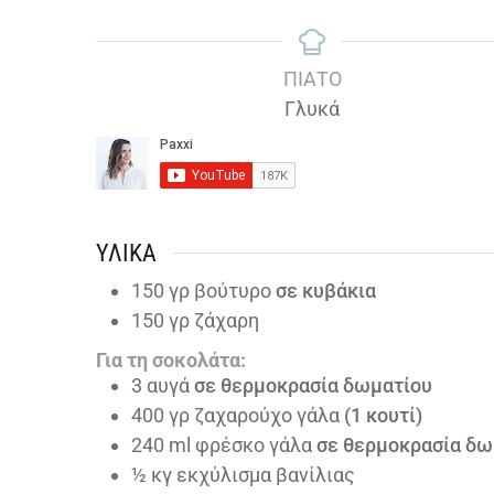
ΠΙΆΤΟ
Γλυκά
ΥΛΙΚΆ
150
γρ βούτυρο
σε κυβάκια
150
γρ ζάχαρη
Για τη σοκολάτα:
3
αυγά
σε θερμοκρασία δωματίου
400
γρ ζαχαρούχο γάλα
(1 κουτί)
240
ml
φρέσκο γάλα
σε θερμοκρασία δω
½
κγ εκχύλισμα βανίλιας