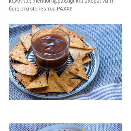
κάνοντας mention @paxxigr και μπορεί να τη
δεις στα stories του PAXXI!