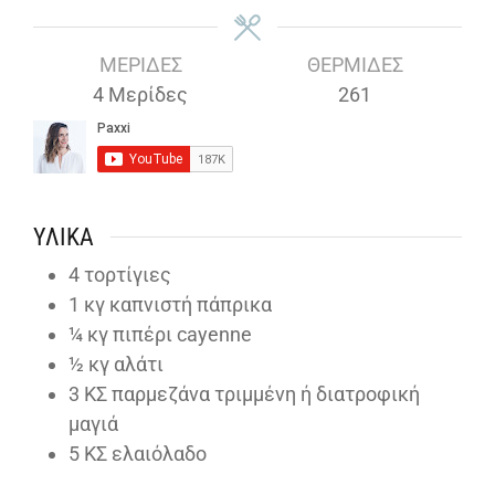
ΜΕΡΊΔΕΣ
ΘΕΡΜΊΔΕΣ
4
Μερίδες
261
ΥΛΙΚΆ
4
τορτίγιες
1
κγ καπνιστή πάπρικα
¼
κγ πιπέρι cayenne
½
κγ αλάτι
3
ΚΣ παρμεζάνα τριμμένη ή διατροφική
μαγιά
5
ΚΣ ελαιόλαδο