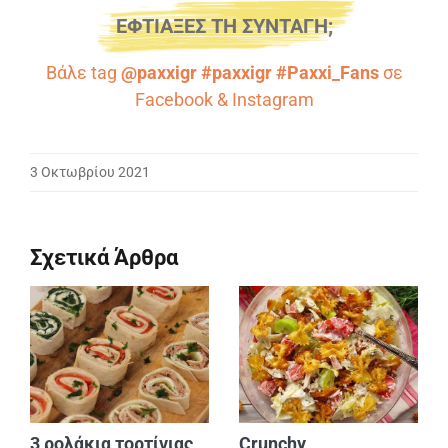
ΕΦΤΙΑΞΕΣ ΤΗ ΣΥΝΤΑΓΗ;
Βάλε tag
@paxxigr #paxxigr #Paxxi_Fans
σε
Facebook
&
Instagram
3 Οκτωβρίου 2021
Σχετικά Άρθρα
3 ρολάκια τορτίγιας
Crunchy