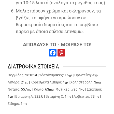
για 10-15 λεπτά (ανάλογα το μέγεθος τους).
Μόλις πάρουν χρώμα και σκληρύνουν, τα
βγάζω, τα αφήνω να κρυώσουν σε
θερμοκρασία δωματίου, και τα σερβίρω
παρέα με όποια σάλτσα επιθυμώ.
ΑΠΟΛΑΥΣΕ ΤΟ - ΜΟΙΡΑΣΕ ΤΟ!
ΔΙΑΤΡΟΦΙΚΑ ΣΤΟΙΧΕΙΑ
Θερμίδες:
261
|
Υδατάνθρακες:
16
|
Πρωτεΐνη:
4
|
kcal
γρ
γρ
Λιπαρά:
21
|
Κορεσμένα λιπαρά:
4
|
Χοληστερόλη:
3
|
γρ
γρ
mg
Νάτριο:
557
|
Κάλιο:
63
|
Φυτικές ίνες:
1
|
Σάκχαρα:
mg
mg
γρ
1
|
Βιταμίνη A:
322
|
Βιταμίνη C:
1
|
Ασβέστιο:
78
|
γρ
IU
mg
mg
Σίδηρο:
1
mg