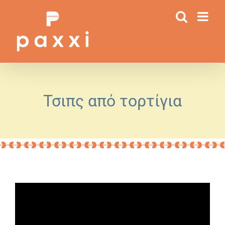
Μετάβαση
στο
περιεχόμενο
Τσιπς από τορτίγια