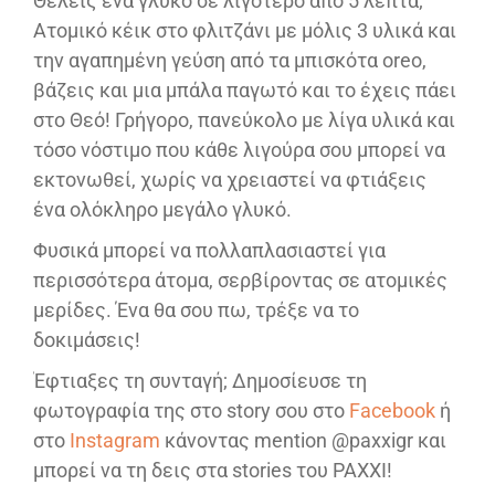
Θέλεις ένα γλυκό σε λιγότερο από 5 λεπτά;
Ατομικό κέικ στο φλιτζάνι με μόλις 3 υλικά και
την αγαπημένη γεύση από τα μπισκότα oreo,
βάζεις και μια μπάλα παγωτό και το έχεις πάει
στο Θεό! Γρήγορο, πανεύκολο με λίγα υλικά και
τόσο νόστιμο που κάθε λιγούρα σου μπορεί να
εκτονωθεί, χωρίς να χρειαστεί να φτιάξεις
ένα ολόκληρο μεγάλο γλυκό.
Φυσικά μπορεί να πολλαπλασιαστεί για
περισσότερα άτομα, σερβίροντας σε ατομικές
μερίδες. Ένα θα σου πω, τρέξε να το
δοκιμάσεις!
Έφτιαξες τη συνταγή; Δημοσίευσε τη
φωτογραφία της στο story σου στο
Facebook
ή
στο
Instagram
κάνοντας mention @paxxigr και
μπορεί να τη δεις στα stories του PAXXI!