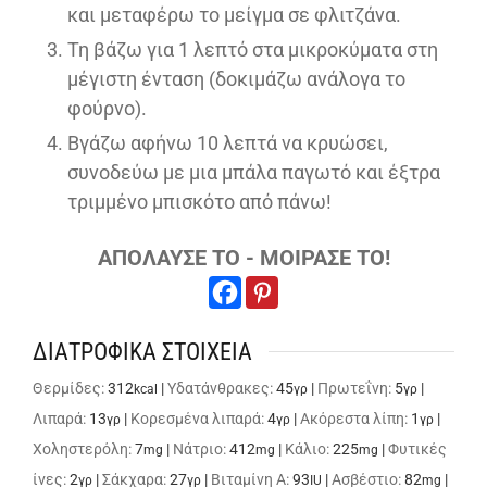
και μεταφέρω το μείγμα σε φλιτζάνα.
Τη βάζω για 1 λεπτό στα μικροκύματα στη
μέγιστη ένταση (δοκιμάζω ανάλογα το
φούρνο).
Βγάζω αφήνω 10 λεπτά να κρυώσει,
συνοδεύω με μια μπάλα παγωτό και έξτρα
τριμμένο μπισκότο από πάνω!
ΑΠΟΛΑΥΣΕ ΤΟ - ΜΟΙΡΑΣΕ ΤΟ!
ΔΙΑΤΡΟΦΙΚΑ ΣΤΟΙΧΕΙΑ
Θερμίδες:
312
|
Υδατάνθρακες:
45
|
Πρωτεΐνη:
5
|
kcal
γρ
γρ
Λιπαρά:
13
|
Κορεσμένα λιπαρά:
4
|
Ακόρεστα λίπη:
1
|
γρ
γρ
γρ
Χοληστερόλη:
7
|
Νάτριο:
412
|
Κάλιο:
225
|
Φυτικές
mg
mg
mg
ίνες:
2
|
Σάκχαρα:
27
|
Βιταμίνη A:
93
|
Ασβέστιο:
82
|
γρ
γρ
IU
mg