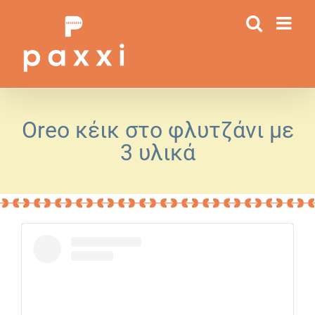
Μετάβαση
στο
περιεχόμενο
Oreo κέικ στο φλυτζάνι με
3 υλικά