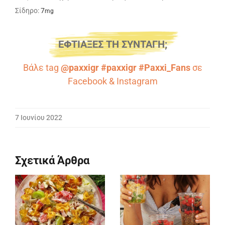
Σίδηρο:
7
mg
ΕΦΤΙΑΞΕΣ ΤΗ ΣΥΝΤΑΓΗ;
Βάλε tag
@paxxigr #paxxigr #Paxxi_Fans
σε
Facebook
&
Instagram
7 Ιουνίου 2022
Σχετικά Άρθρα